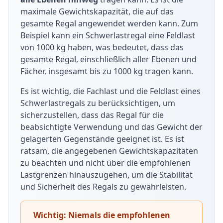
anspruchsvolle und hygienisch sensible
Anpassungsfähigkeit ausgezeichnet ist.
maximale Gewichtskapazität, die auf das
Bereiche benötigen. Mit diesen Modellen
gesamte Regal angewendet werden kann. Zum
können Sie die Regale sicher und gründlich
Eckregale:
Dank Eckregalen kann der
Beispiel kann ein Schwerlastregal eine Feldlast
reinigen oder sterilisieren. Außerdem lassen sie
verfügbare Lagerplatz optimal ausgenutzt
von 1000 kg haben, was bedeutet, dass das
sich in feuchten oder kühlen Räumen optimal
werden, ob in Büros, Kellerräumen oder
gesamte Regal, einschließlich aller Ebenen und
lagern, beispielsweise als Schwerlastregale in
Garagen. Aufgrund des Stecksystems ist es
Fächer, insgesamt bis zu 1000 kg tragen kann.
der
Lebensmittel- oder Pharmaindustrie
.
schnell aufgebaut und verstaut Utensilien mit
etwas weniger Gewicht.
Es ist wichtig, die Fachlast und die Feldlast eines
Schwerlastregals zu berücksichtigen, um
Reifenregale:
Mit den Regalsystemen von
sicherzustellen, dass das Regal für die
schwerlastregal.de geben Sie Ihrem Reifenlager
beabsichtigte Verwendung und das Gewicht der
oder Ihrer Werkstatt ein gutes
gelagerten Gegenstände geeignet ist. Es ist
Erscheinungsbild. Das vielseitige und stabile
ratsam, die angegebenen Gewichtskapazitäten
Steckregalsystem ist variabel erweiterbar und
zu beachten und nicht über die empfohlenen
mit umfangreichem Regalzubehör ausrüstbar.
Lastgrenzen hinauszugehen, um die Stabilität
und Sicherheit des Regals zu gewährleisten.
Weinregale:
Ein Weinregal ist ein spezielles
Regal, das dazu dient, Weinflaschen sicher zu
lagern und zu präsentieren. Es ist entworfen,
Wichtig: Niemals die empfohlenen