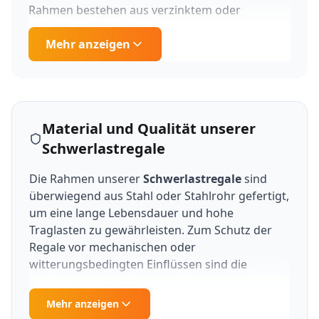
Rahmen bestehen aus verzinktem oder
pulverbeschichtetem Metall. So kann eine hohe
Traglast gewährleistet werden. Zwischen diesen
Mehr anzeigen
werden die Träger des Schwerlastregals mit
Steck- oder Schraubverbindungen verbunden.
Die Ausstattung der einzelnen Regalebenen ist
je nach Ausführung vielfältig und umfasst z. B.
Material und Qualität unserer
Fachböden, Tragarme, Gitterkörbe und
Materialkästen.
Schwerlastregale
Schraubregale:
Schraubregale sind
Die Rahmen unserer
Schwerlastregale
sind
Regalsysteme, die aus einzelnen Komponenten
überwiegend aus Stahl oder Stahlrohr gefertigt,
bestehen, die mit Schrauben und Muttern
um eine lange Lebensdauer und hohe
zusammengehalten werden. Sie bieten eine
Traglasten zu gewährleisten. Zum Schutz der
flexible und anpassbare Lösung zur
Regale vor mechanischen oder
Organisation und Lagerung von Gegenständen
witterungsbedingten Einflüssen sind die
in verschiedenen Umgebungen wie Garagen,
eingesetzten Metallständer in der Regel
Lagerräumen, Werkstätten oder auch im
pulverbeschichtet oder verzinkt
. Als
Mehr anzeigen
häuslichen Bereich. Schraubregale sind eine
Alternative werden für Schwerlastregale auch