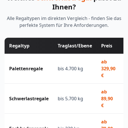
Ihnen?
Alle Regaltypen im direkten Vergleich - finden Sie das
perfekte System für Ihre Anforderungen.
Regaltyp
Traglast/Ebene
Preis
I
ab
E
Palettenregale
bis 4.700 kg
329,90
/
€
ab
S
Schwerlastregale
bis 5.700 kg
89,90
G
€
M
ab
K