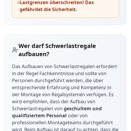
um den Wein in der optimalen Position zu
Lastgrenzen überschreiten! Das
halten, um die Qualität und Haltbarkeit des
gefährdet die Sicherheit.
Weins zu erhalten. Unsere Weinregale von
Schwerlastregal sind robust, langlebig und in
Industriequalität gefertigt.
Schrägbodenregale:
Schrägbodenregale, auch
Wer darf Schwerlastregale
bekannt als Schrägbodenregalsysteme oder
aufbauen?
Schrägstellregale, sind Regale mit geneigten
Regalböden, die eine schräge oder abgestufte
Das Aufbauen von Schwerlastregalen erfordert
Oberfläche haben. Diese Art von Regalen wird
in der Regel Fachkenntnisse und sollte von
häufig in Einzelhandelsgeschäften,
Personen durchgeführt werden, die über
Supermärkten, Lagerhallen und anderen
entsprechende Erfahrung und Kompetenz in
Umgebungen eingesetzt, in denen Produkte in
der Montage von Regalsystemen verfügen. Es
einer präsentablen und leicht zugänglichen
wird empfohlen, dass der Aufbau von
Weise präsentiert werden müssen.
Schwerlastregalen von
geschultem und
qualifiziertem Personal
oder von
Langgutregale:
Unter dieser Art versteht man
professionellen Montageteams durchgeführt
spezielle Regalsysteme, die für die Lagerung
wird. Beim Aufbau ist darauf zu achten, dass die
und Organisation von langen, sperrigen oder