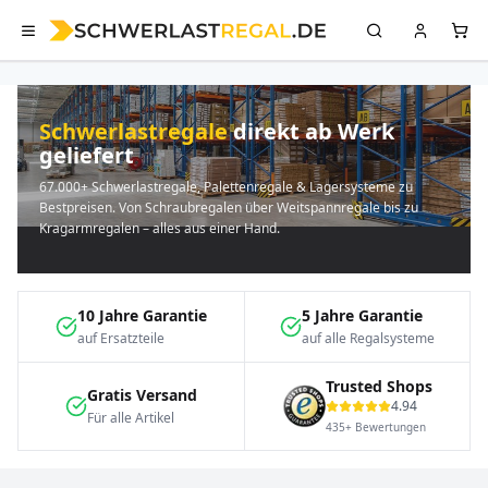
Schwerlastregale
direkt ab Werk
geliefert
67.000+ Schwerlastregale, Palettenregale & Lagersysteme zu
Bestpreisen. Von Schraubregalen über Weitspannregale bis zu
Kragarmregalen – alles aus einer Hand.
10 Jahre Garantie
5 Jahre Garantie
auf Ersatzteile
auf alle Regalsysteme
Trusted Shops
Gratis Versand
4.94
Für alle Artikel
435+ Bewertungen