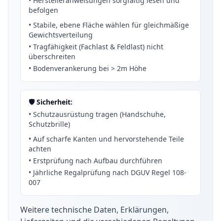
• Herstelleranweisungen sorgfältig lesen und
Metall. Mit einer variablen Breite und einer Höhe
befolgen
von bis zu zwei Metern ist das Garderobenregal
• Stabile, ebene Fläche wählen für gleichmäßige
ideal für den Einsatz auf mehreren Etagen
Gewichtsverteilung
geeignet.
• Tragfähigkeit (Fachlast & Feldlast) nicht
überschreiten
Umweltregale:
Diese Regalsysteme und -
• Bodenverankerung bei
>
2m Höhe
lösungen sind speziell für die Lagerung und
Organisation von umweltbezogenen Produkten
oder Materialien entwickelt wurden.
🛡️ Sicherheit:
Umweltregale sind zum einen für die sichere
• Schutzausrüstung tragen (Handschuhe,
Lagerung von gefährlichen Chemikalien und
Schutzbrille)
Stoffen konzipiert. Sie erfüllen spezifische
• Auf scharfe Kanten und hervorstehende Teile
Anforderungen bezüglich Belüftung,
achten
Auslaufsicherheit und Kennzeichnung, um die
• Erstprüfung nach Aufbau durchführen
Umwelt und die Sicherheit am Arbeitsplatz zu
• Jährliche Regalprüfung nach DGUV Regel 108-
gewährleisten. Zum anderen dienen sie aber
007
auch zur Lagerung unbedenklicher Behältnisse,
Fässer oder Flaschen.
Weitere technische Daten, Erklärungen,