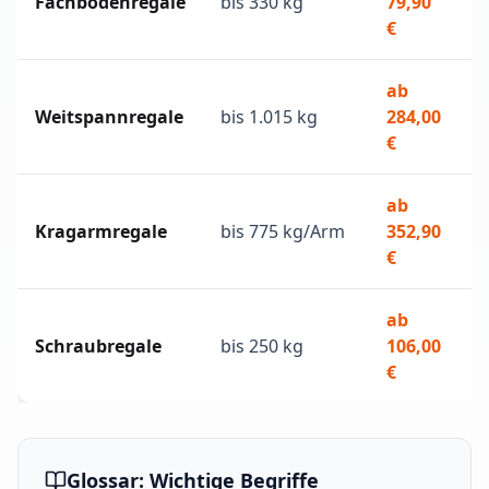
Fachbodenregale
bis 330 kg
79,90
K
€
ab
S
Weitspannregale
bis 1.015 kg
284,00
M
€
ab
L
Kragarmregale
bis 775 kg/Arm
352,90
R
€
ab
A
Schraubregale
bis 250 kg
106,00
W
€
Glossar: Wichtige Begriffe