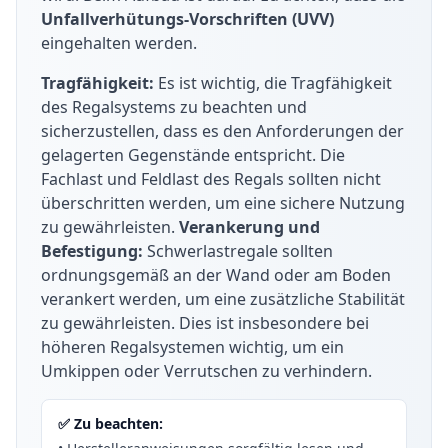
Unfallverhütungs-Vorschriften (UVV)
schlauchförmigen Gegenständen entwickelt
eingehalten werden.
wurden. Sie eignen sich besonders gut für die
Lagerung von Materialien wie Rohren, Stangen,
Tragfähigkeit:
Es ist wichtig, die Tragfähigkeit
Profilen, Brettern, Leitern, Kabeln und anderen
des Regalsystems zu beachten und
länglichen Gegenständen.
sicherzustellen, dass es den Anforderungen der
gelagerten Gegenstände entspricht. Die
Getränkekistenregale:
Das Regal für
Fachlast und Feldlast des Regals sollten nicht
Getränkekästen ist so konzipiert, dass es die
überschritten werden, um eine sichere Nutzung
Lagerung von Kästen unterschiedlicher
zu gewährleisten.
Verankerung und
Abmessungen übereinander ermöglicht, was
Befestigung:
Schwerlastregale sollten
bei herkömmlichen Kastenstapeln nicht möglich
ordnungsgemäß an der Wand oder am Boden
ist. Trotz dieser enormen Platzersparnis hat
verankert werden, um eine zusätzliche Stabilität
man Zugriff auf jede einzelne Flasche.
zu gewährleisten. Dies ist insbesondere bei
Garderobenregale:
Zur übersichtlichen
höheren Regalsystemen wichtig, um ein
Lagerung von schwerer Arbeitskleidung und
Umkippen oder Verrutschen zu verhindern.
persönlichen Utensilien ist das Garderobenregal
bestens geeignet. Von Bedeutung ist dabei der
✅ Zu beachten:
relativ geringe Platzbedarf eines Regals aus