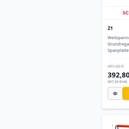
Z1
Weitspann
Grundrega
Spanplatte
1981x153
(HxBxT),
491,00 €
blau/orang
392,80
Ebenen, Fa
Feldast 3.
467,43 €
inkl