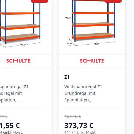
Z1
spannregal Z1
Weitspannregal Z1
dregal mit
Grundregal mit
platten,
Spanplatten,
8x1536x773 mm
1981x1841x621 mm
xT),
(HxBxT),
44 €
467,16 €
/orange/verzinkt, 4
blau/orange/verzinkt, 4
1,55 €
373,73 €
en, Fachlast 640 kg,
Ebenen, Fachlast 610 kg,
last 2.800 kg
4 €
inkl. MwSt.
Feldlast 3.200 kg
444,74 €
inkl. MwSt.