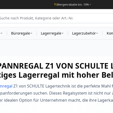
Mengenrabatte bis -10%
e
Büroregale
Lagerregale
Lagerzubehör
Kon
PANNREGAL Z1 VON SCHULTE L
itiges Lagerregal mit hoher Be
nregal
Z1 von SCHULTE Lagertechnik ist die perfekte Wahl fü
sanforderungen suchen. Dieses Regalsystem ist nicht nur 
er idealen Option für Unternehmen macht, die ihre Lagerk