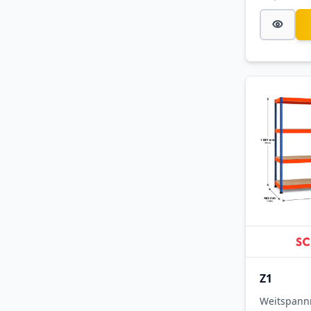
Z1
Weitspann