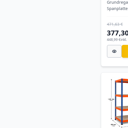
Grundrega
Spanplatte
1981x214
(HxBxT),
471,63 €
blau/orang
377,30
Ebenen, Fa
Feldlast 3.
448,99 €
inkl