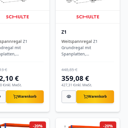
Z1
spannregal
Z1
Weitspannregal
Z1
dregal mit
Grundregal mit
platten,
Spanplatten,
8x1841x469 mm
1981x1536x773 mm
xT),
(HxBxT),
13 €
448,85 €
/orange/verzinkt, 4
blau/orange/verzinkt, 4
2,10 €
359,08 €
en, Fachlast 610 kg,
Ebenen, Fachlast 640 kg,
last 2.800 kg
0 €
inkl. MwSt.
Feldlast 3.200 kg
427,31 €
inkl. MwSt.
Warenkorb
Warenkorb
-20%
-20%