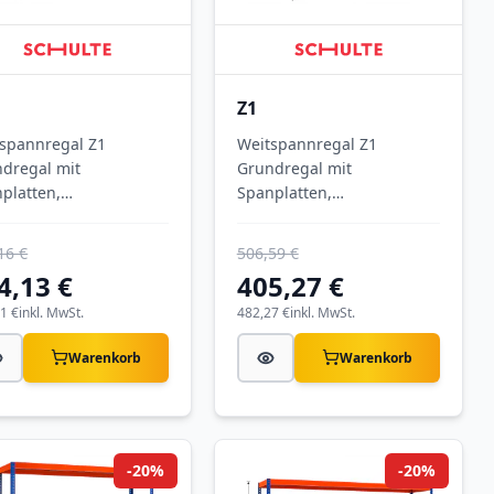
Z1
spannregal Z1
Weitspannregal Z1
dregal mit
Grundregal mit
platten,
Spanplatten,
8x1841x621 mm
2438x1536x926 mm
xT),
(HxBxT),
16 €
506,59 €
/orange/verzinkt, 4
blau/orange/verzinkt, 4
4,13 €
405,27 €
en, Fachlast 610 kg,
Ebenen, Fachlast 640 kg,
last 2.500 kg
1 €
inkl. MwSt.
Feldlast 2.800 kg
482,27 €
inkl. MwSt.
Warenkorb
Warenkorb
-20%
-20%