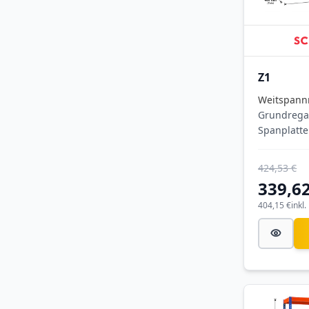
Z1
Weitspann
Grundrega
Spanplatte
1981x184
(HxBxT),
424,53 €
blau/orang
339,62
Ebenen, Fa
Feldlast 3.
404,15 €
inkl