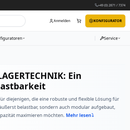
+49 (0) 2871 / 7374
Anmelden
KONFIGURATOR
figuratoren
Service
AGERTECHNIK: Ein
lastbarkeit
r diejenigen, die eine robuste und flexible Lösung für
äußerst belastbar, sondern auch modular aufgebaut,
apazität maximieren möchten.
Mehr lesen