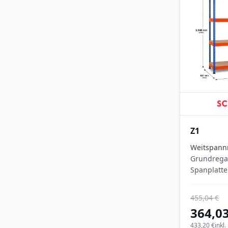
Z1
Weitspann
Grundrega
Spanplatte
3048x153
(HxBxT),
455,04 €
blau/orang
364,03
Ebenen, Fa
Feldlast 2.
433,20 €
inkl