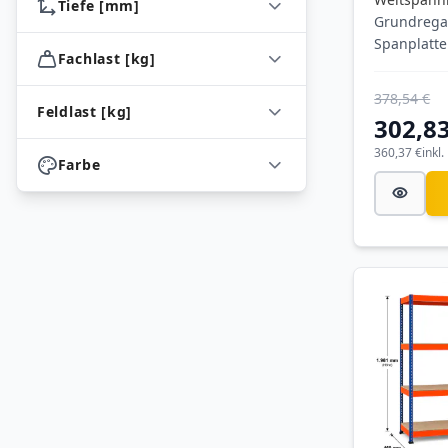
Tiefe [mm]
Grundrega
Spanplatte
Fachlast [kg]
1981x153
(HxBxT),
378,54 €
blau/orang
Feldlast [kg]
302,83
Ebenen, Fa
Feldast 3.
360,37 €
inkl
Farbe