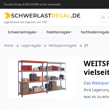
Trusted Shops 4.94/5.0
100% sicher einkaufen
Lagertechnik vom Experten seit 1992
Schwerlastregale
Palettenregale
Fachbodenregal
Home
Lagerregale
Weitspannregale
Z1
WEITS
vielse
Das
Weitspan
ihre Lagerung
was es zu ein