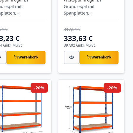
dregal mit
Grundregal mit
platten,
Spanplatten,
8x1536x469 mm
1981x1536x621 mm
xT),
(HxBxT),
54 €
417,04 €
/orange/verzinkt, 4
blau/orange/verzinkt, 4
3,23 €
333,63 €
en, Fachlast 640 kg,
Ebenen, Fachlast 640 kg,
last 2.500 kg
4 €
inkl. MwSt.
Feldlast 3.200 kg
397,02 €
inkl. MwSt.
Warenkorb
Warenkorb
-20%
-20%