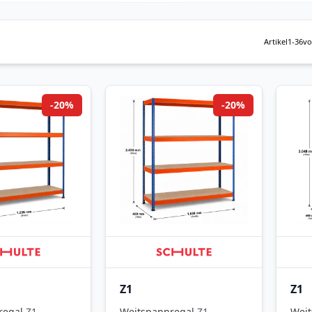
Artikel
1
-
36
v
-20%
-20%
Z1
Z1
regal
Z1
Weitspannregal
Z1
Weit