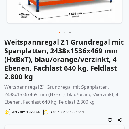
Weitspannregal Z1 Grundregal mit
Zum
Anfang
Spanplatten, 2438x1536x469 mm
der
(HxBxT), blau/orange/verzinkt, 4
Bildergalerie
springen
Ebenen, Fachlast 640 kg, Feldlast
2.800 kg
Weitspannregal
Z1 Grundregal mit Spanplatten,
2438x1536x469 mm (HxBxT), blau/orange/verzinkt, 4
Ebenen, Fachlast 640 kg, Feldlast 2.800 kg
Art.-Nr.
18280-N
EAN
4004514224644