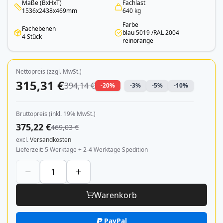
Maße (BxHxT)
Fachlast
1536x2438x469mm
640 kg
Farbe
Fachebenen
blau 5019 /RAL 2004
4 Stück
reinorange
Nettopreis (zzgl. MwSt.)
315,31 €
394,14 €
-20%
-3%
-5%
-10%
Bruttopreis (inkl. 19% MwSt.)
375,22 €
469,03 €
excl.
Versandkosten
Lieferzeit
5 Werktage + 2-4 Werktage Spedition
Warenkorb
PayPal