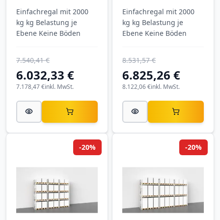
mm mm tief / 2
mm mm tief / 2
Einfachregal mit 2000
Einfachregal mit 2000
Ebenen
Ebenen
kg kg Belastung je
kg kg Belastung je
Ebene Keine Böden
Ebene Keine Böden
7.540,41 €
8.531,57 €
6.032,33 €
6.825,26 €
7.178,47 €
inkl. MwSt.
8.122,06 €
inkl. MwSt.
-20%
-20%