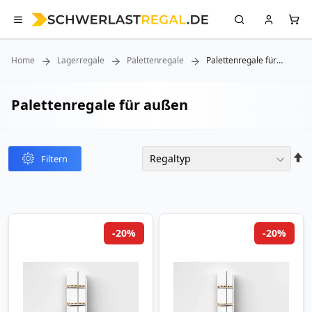
Home
Lagerregale
Palettenregale
Palettenregale für
außen
Palettenregale für außen
In
Filtern
abst
Reih
-20%
-20%