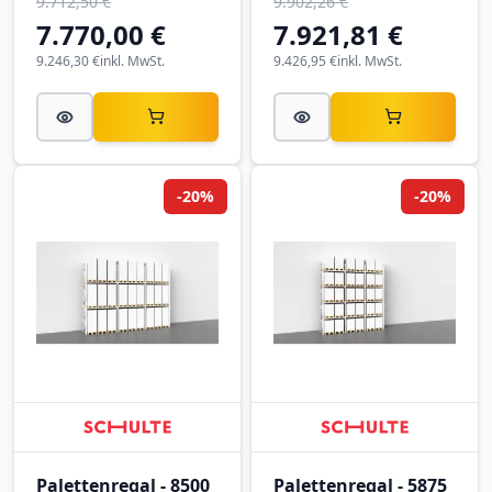
9.712,50 €
9.902,26 €
7.770,00 €
7.921,81 €
9.246,30 €
inkl. MwSt.
9.426,95 €
inkl. MwSt.
-20%
-20%
Palettenregal - 8500
Palettenregal - 5875