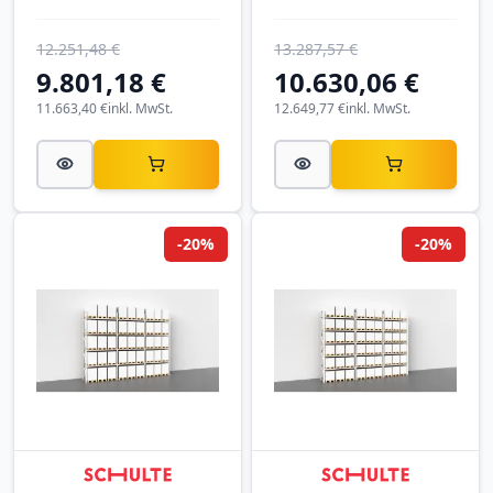
12.251,48 €
13.287,57 €
9.801,18 €
10.630,06 €
11.663,40 €
inkl. MwSt.
12.649,77 €
inkl. MwSt.
-20%
-20%