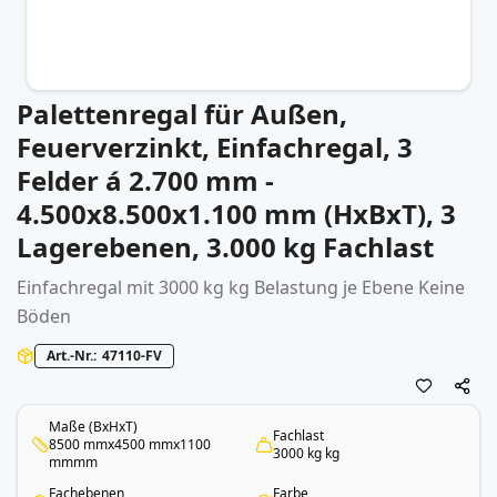
Palettenregal für Außen,
Zum
Anfang
Feuerverzinkt, Einfachregal, 3
der
Felder á 2.700 mm -
Bildergalerie
springen
4.500x8.500x1.100 mm (HxBxT), 3
Lagerebenen, 3.000 kg Fachlast
Einfachregal mit 3000 kg kg Belastung je Ebene Keine
Böden
Art.-Nr.
47110-FV
Maße (BxHxT)
Fachlast
8500 mmx4500 mmx1100
3000 kg kg
mmmm
Fachebenen
Farbe