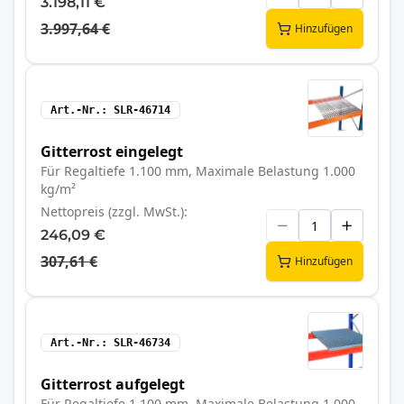
3.198,11 €
3.997,64 €
Hinzufügen
Art.-Nr.
SLR-46714
Gitterrost eingelegt
Für Regaltiefe 1.100 mm, Maximale Belastung 1.000
kg/m²
Nettopreis (zzgl. MwSt.)
246,09 €
307,61 €
Hinzufügen
Art.-Nr.
SLR-46734
Gitterrost aufgelegt
Für Regaltiefe 1.100 mm, Maximale Belastung 1.000