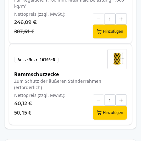
kg/m²
Nettopreis (zzgl. MwSt.)
246,09 €
307,61 €
Hinzufügen
Art.-Nr.
16105-N
Rammschutzecke
Zum Schutz der äußeren Ständerrahmen
(erforderlich)
Nettopreis (zzgl. MwSt.)
40,12 €
50,15 €
Hinzufügen