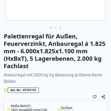
Palettenregal für Außen,
Zum
Anfang
Feuerverzinkt, Anbauregal á 1.825
der
mm - 6.000x1.825x1.100 mm
Bildergalerie
springen
(HxBxT), 5 Lagerebenen, 2.000 kg
Fachlast
Anbauregal mit 2000 kg kg Belastung je Ebene Keine
Böden
Art.-Nr.
47157-FV
Maße (BxHxT)
Fachlast
1825 mmx6000 mmx1100