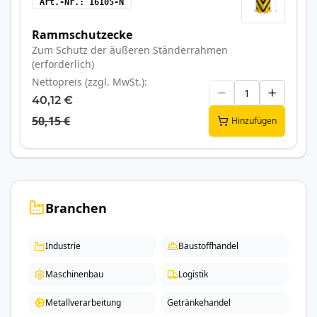
Art.-Nr.
16105-N
Rammschutzecke
Zum Schutz der äußeren Ständerrahmen
(erforderlich)
Nettopreis (zzgl. MwSt.)
40,12 €
50,15 €
Hinzufügen
Branchen
Industrie
Baustoffhandel
Maschinenbau
Logistik
Metallverarbeitung
Getränkehandel