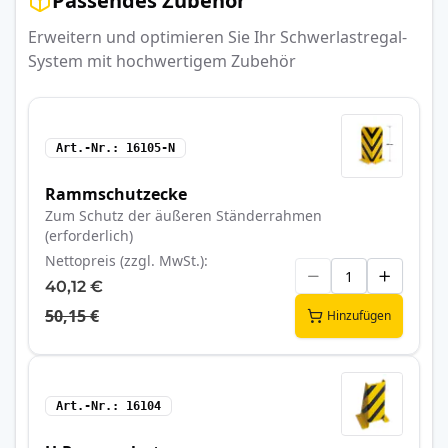
Passendes Zubehör
Erweitern und optimieren Sie Ihr Schwerlastregal-
System mit hochwertigem Zubehör
Art.-Nr.
16105-N
Rammschutzecke
Zum Schutz der äußeren Ständerrahmen
(erforderlich)
Nettopreis (zzgl. MwSt.)
40,12 €
50,15 €
Hinzufügen
Art.-Nr.
16104