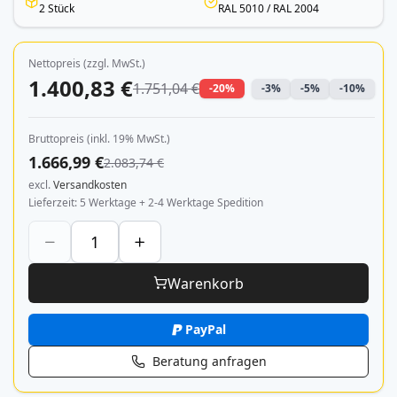
2 Stück
RAL 5010 / RAL 2004
Nettopreis (zzgl. MwSt.)
1.400,83 €
1.751,04 €
-20%
-3%
-5%
-10%
Bruttopreis (inkl. 19% MwSt.)
1.666,99 €
2.083,74 €
excl.
Versandkosten
Lieferzeit
5 Werktage + 2-4 Werktage Spedition
Warenkorb
PayPal
Beratung anfragen