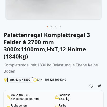
Palettenregal Komplettregal 3
Zum
Anfang
Felder á 2700 mm
der
3000x1100mm,HxT,12 Holme
Bildergalerie
springen
(1840kg)
Komplettregal mit 1830 kg Belastung je Ebene Keine
Böden
Art.-Nr.
46800
EAN
4058255036349
Maße (BxHxT)
Fachlast
8444x3000x1100mm
1830 kg
Fachebenen
Farbe