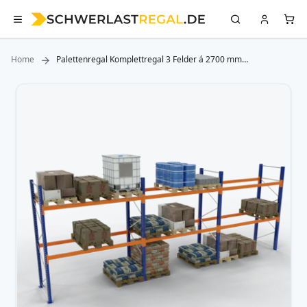
Home
Palettenregal Komplettregal 3 Felder á 2700 mm
3000x1100mm,HxT,12 Holme (1840kg)
Zum
Ende
der
Bildergalerie
springen