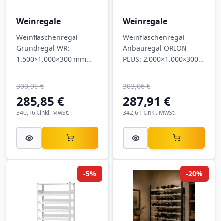
Weinregale
Weinregale
Weinflaschenregal
Weinflaschenregal
Grundregal WR:
Anbauregal ORION
1.500×1.000×300 mm
PLUS: 2.000×1.000×300
(H×B×T), 7 Ebenen, für
mm (H×B×T), 8 Ebenen,
133 Flaschen, lichtgrau.
für 152 Flaschen,
300,90 €
303,06 €
lichtgrau.
285,85 €
287,91 €
340,16 €
inkl. MwSt.
342,61 €
inkl. MwSt.
-5%
-20%