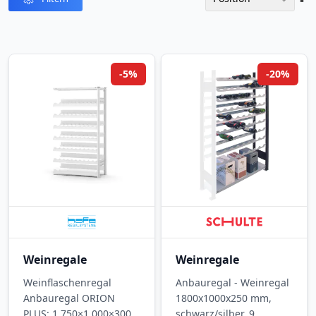
abst
Reih
-5%
-20%
Weinregale
Weinregale
Weinflaschenregal
Anbauregal - Weinregal
Anbauregal ORION
1800x1000x250 mm,
PLUS: 1.750×1.000×300
schwarz/silber, 9