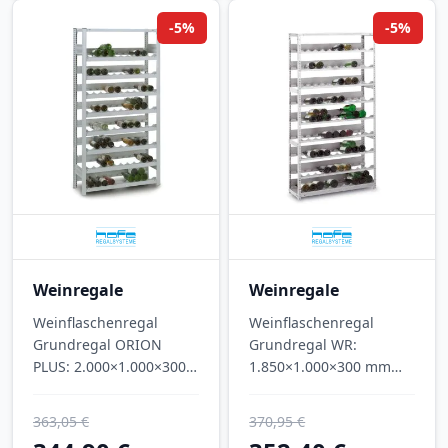
-5%
-5%
Weinregale
Weinregale
Weinflaschenregal
Weinflaschenregal
Grundregal ORION
Grundregal WR:
PLUS: 2.000×1.000×300
1.850×1.000×300 mm
mm (H×B×T), 8 Ebenen,
(H×B×T), 9 Ebenen, für
für 152 Flaschen,
171 Flaschen, lichtgrau.
363,05 €
370,95 €
lichtgrau.