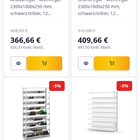
2300x1000x250 mm,
2300x1000x250 mm,
schwarz/silber, 12
schwarz/silber, 12
Ebenen für 96 Flaschen
Ebenen für 96 Flaschen
von SCHULTE
von SCHULTE
458,33 €
512,08 €
Lagertechnik
Lagertechnik
366,66 €
409,66 €
436,33 €
inkl. MwSt.
487,50 €
inkl. MwSt.
-5%
-5%