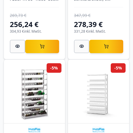
mm (H×B×T), 7 Ebenen,
Ebenen für 72 Flaschen
für 133 Flaschen,
von SCHULTE
269,73 €
347,99 €
lichtgrau.
Lagertechnik
256,24 €
278,39 €
304,93 €
inkl. MwSt.
331,28 €
inkl. MwSt.
-5%
-5%