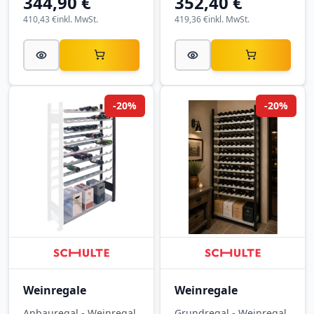
344,90 €
352,40 €
410,43 €
inkl. MwSt.
419,36 €
inkl. MwSt.
-20%
-20%
Weinregale
Weinregale
Anbauregal - Weinregal
Grundregal - Weinregal