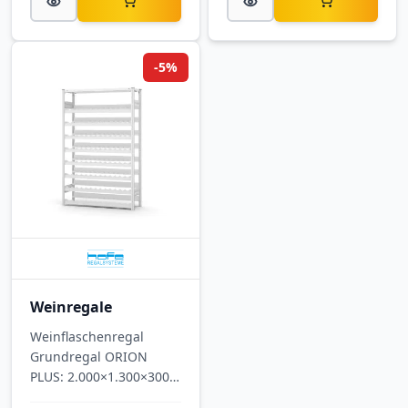
-5%
Weinregale
Weinflaschenregal
Grundregal ORION
PLUS: 2.000×1.300×300
mm (H×B×T), 8 Ebenen,