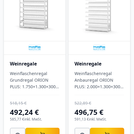
Weinregale
Weinregale
Weinflaschenregal
Weinflaschenregal
Grundregal ORION
Anbauregal ORION
PLUS: 1.750×1.300×300
PLUS: 2.000×1.300×300
mm (H×B×T), 7 Ebenen,
mm (H×B×T), 8 Ebenen,
für 175 Flaschen,
für 200 Flaschen,
518,15 €
522,89 €
lichtgrau.
lichtgrau.
492,24 €
496,75 €
585,77 €
inkl. MwSt.
591,13 €
inkl. MwSt.