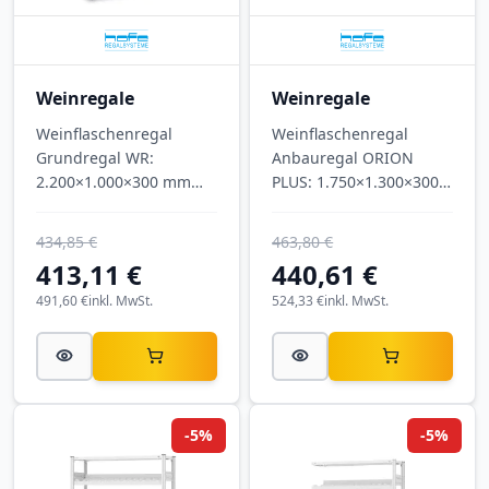
Weinregale
Weinregale
Weinflaschenregal
Weinflaschenregal
Grundregal WR:
Anbauregal ORION
2.200×1.000×300 mm
PLUS: 1.750×1.300×300
(H×B×T), 11 Ebenen, für
mm (H×B×T), 7 Ebenen,
209 Flaschen, lichtgrau.
für 175 Flaschen,
434,85 €
463,80 €
lichtgrau.
413,11 €
440,61 €
491,60 €
inkl. MwSt.
524,33 €
inkl. MwSt.
-5%
-5%