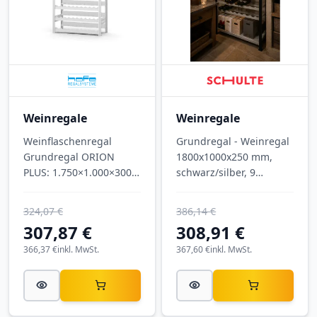
Weinregale
Weinregale
Weinflaschenregal
Grundregal - Weinregal
Grundregal ORION
1800x1000x250 mm,
PLUS: 1.750×1.000×300
schwarz/silber, 9
mm (H×B×T), 7 Ebenen,
Ebenen für 72 Flaschen
für 133 Flaschen,
von SCHULTE
324,07 €
386,14 €
lichtgrau.
Lagertechnik
307,87 €
308,91 €
366,37 €
inkl. MwSt.
367,60 €
inkl. MwSt.