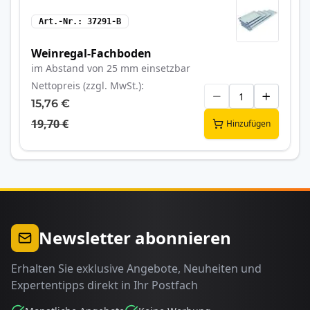
Art.-Nr.
37291-B
Weinregal-Fachboden
im Abstand von 25 mm einsetzbar
Nettopreis (zzgl. MwSt.)
15,76 €
19,70 €
Hinzufügen
Newsletter abonnieren
Erhalten Sie exklusive Angebote, Neuheiten und
Expertentipps direkt in Ihr Postfach