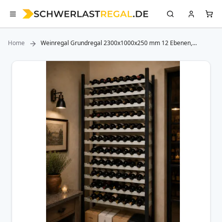
Home
Weinregal Grundregal 2300x1000x250 mm 12 Ebenen,
schwarz/silber von SCHULTE Lagertechnik
Zum
Ende
der
Bildergalerie
springen