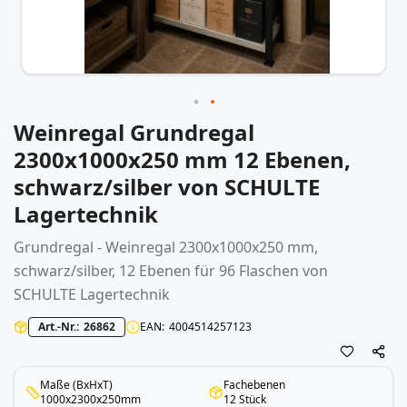
Weinregal Grundregal
Zum
Anfang
2300x1000x250 mm 12 Ebenen,
der
schwarz/silber von SCHULTE
Bildergalerie
springen
Lagertechnik
Grundregal - Weinregal 2300x1000x250 mm,
schwarz/silber, 12 Ebenen für 96 Flaschen von
SCHULTE Lagertechnik
Art.-Nr.
26862
EAN
4004514257123
Maße (BxHxT)
Fachebenen
1000x2300x250mm
12 Stück