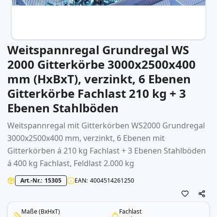
Weitspannregal Grundregal WS
Zum
Anfang
2000 Gitterkörbe 3000x2500x400
der
mm (HxBxT), verzinkt, 6 Ebenen
Bildergalerie
springen
Gitterkörbe Fachlast 210 kg + 3
Ebenen Stahlböden
Weitspannregal
mit Gitterkörben WS2000 Grundregal
3000x2500x400 mm, verzinkt, 6 Ebenen mit
Gitterkörben á 210 kg Fachlast + 3 Ebenen Stahlböden
á 400 kg Fachlast, Feldlast 2.000 kg
Art.-Nr.
15305
EAN
4004514261250
Maße (BxHxT)
Fachlast