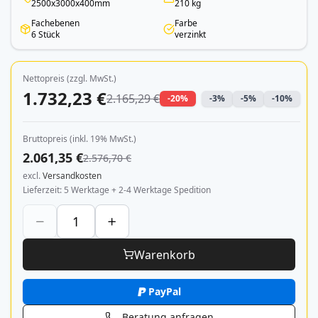
2500x3000x400mm
210 kg
Fachebenen
Farbe
6 Stück
verzinkt
Nettopreis (zzgl. MwSt.)
1.732,23 €
2.165,29 €
-20%
-3%
-5%
-10%
Bruttopreis (inkl. 19% MwSt.)
2.061,35 €
2.576,70 €
excl.
Versandkosten
Lieferzeit
5 Werktage + 2-4 Werktage Spedition
Warenkorb
PayPal
Beratung anfragen