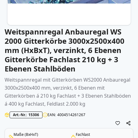
Weitspannregal Anbauregal WS
Zum
Anfang
2000 Gitterkörbe 3000x2500x400
der
mm (HxBxT), verzinkt, 6 Ebenen
Bildergalerie
springen
Gitterkörbe Fachlast 210 kg + 3
Ebenen Stahlböden
Weitspannregal
mit Gitterkörben WS2000 Anbauregal
3000x2500x400 mm, verzinkt, 6 Ebenen mit
Gitterkörben á 210 kg Fachlast + 3 Ebenen Stahlböden
á 400 kg Fachlast, Feldlast 2.000 kg
Art.-Nr.
15306
EAN
4004514261267
Maße (BxHxT)
Fachlast