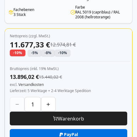
Farbe
Fachebenen
RAL 5019 (capriblau) / RAL
3 Stück
2008 (hellrotorange)
Nettopreis (zzgl. MwSt.)
11.677,33 €
12.974,81 €
-10%
-5%
-8%
-10%
Bruttopreis (inkl. 19% MwSt.)
13.896,02 €
15.440,02 €
excl.
Versandkosten
Lieferzeit
5 Werktage + 2-4 Werktage Spedition
Warenkorb
PayPal