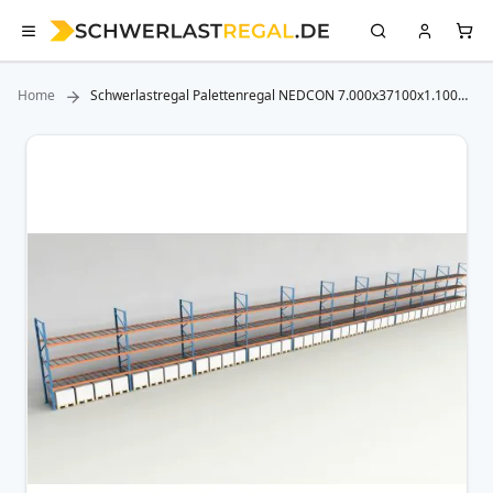
Home
Schwerlastregal Palettenregal NEDCON 7.000x37100x1.100
mm (HxBxT), Einfachregal, 4 Lagerebenen, 3.000 kg Fachlast,
mit Gitterböden
Zum
Ende
der
Bildergalerie
springen