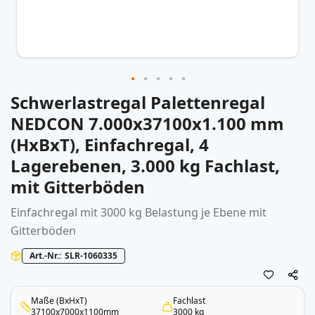
Schwerlastregal Palettenregal
Zum
Anfang
NEDCON 7.000x37100x1.100 mm
der
(HxBxT), Einfachregal, 4
Bildergalerie
springen
Lagerebenen, 3.000 kg Fachlast,
mit Gitterböden
Einfachregal mit 3000 kg Belastung je Ebene mit
Gitterböden
Art.-Nr.
SLR-1060335
Maße (BxHxT)
Fachlast
37100x7000x1100mm
3000 kg