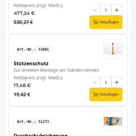
Nettopreis (zzgl. MwSt.)
477,24 €
530,27 €
Hinzufügen
Art.-Nr.
53601
Stützenschutz
Zur direkten Montage am Ständerrahmen
Nettopreis (zzgl. MwSt.)
17,48 €
19,42 €
Hinzufügen
Art.-Nr.
51273
Durchschubsicherung