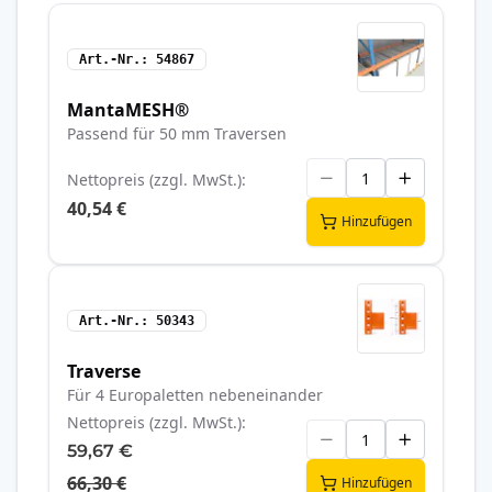
Art.-Nr.
54867
MantaMESH®
Passend für 50 mm Traversen
Nettopreis (zzgl. MwSt.)
40,54 €
Hinzufügen
Art.-Nr.
50343
Traverse
Für 4 Europaletten nebeneinander
Nettopreis (zzgl. MwSt.)
59,67 €
66,30 €
Hinzufügen