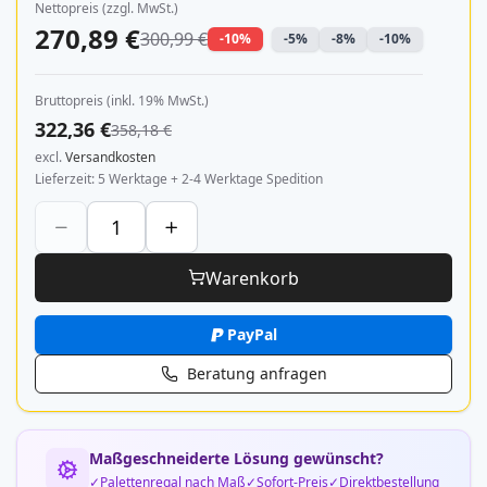
Nettopreis (zzgl. MwSt.)
270,89 €
300,99 €
-10%
-5%
-8%
-10%
Bruttopreis (inkl. 19% MwSt.)
322,36 €
358,18 €
excl.
Versandkosten
Lieferzeit
5 Werktage + 2-4 Werktage Spedition
Warenkorb
PayPal
Beratung anfragen
Maßgeschneiderte Lösung gewünscht?
Palettenregal nach Maß
Sofort-Preis
Direktbestellung