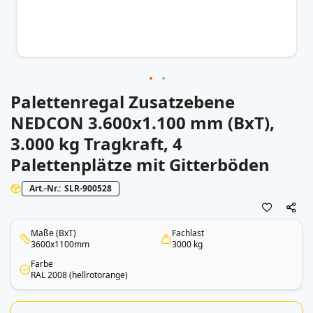
Palettenregal Zusatzebene
Zum
Anfang
NEDCON 3.600x1.100 mm (BxT),
der
3.000 kg Tragkraft, 4
Bildergalerie
springen
Palettenplätze mit Gitterböden
Art.-Nr.
SLR-900528
Maße (BxT)
Fachlast
3600x1100mm
3000 kg
Farbe
RAL 2008 (hellrotorange)