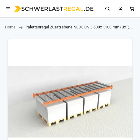
Home
Palettenregal Zusatzebene NEDCON 3.600x1.100 mm (BxT),
3.000 kg Tragkraft, 4 Palettenplätze mit Gitterböden
Zum
Ende
der
Bildergalerie
springen