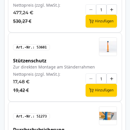
Nettopreis (zzgl. MwSt.)
477,24 €
530,27 €
Hinzufügen
Art.-Nr.
53601
Stützenschutz
Zur direkten Montage am Ständerrahmen
Nettopreis (zzgl. MwSt.)
17,48 €
19,42 €
Hinzufügen
Art.-Nr.
51273
Durchschubsicherung