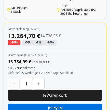
Farbe
Fachebenen
RAL 5019 (capriblau) / RAL
6 Stück
2008 (hellrotorange)
Nettopreis (zzgl. MwSt.)
13.264,70 €
14.738,56 €
-10%
-5%
-8%
-10%
Bruttopreis (inkl. 19% MwSt.)
15.784,99 €
17.538,89 €
excl.
Versandkosten
Lieferzeit
5 Werktage + 2-4 Werktage Spedition
Warenkorb
PayPal