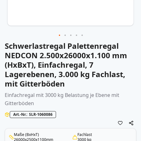
Schwerlastregal Palettenregal
Zum
Anfang
NEDCON 2.500x26000x1.100 mm
der
(HxBxT), Einfachregal, 7
Bildergalerie
springen
Lagerebenen, 3.000 kg Fachlast,
mit Gitterböden
Einfachregal mit 3000 kg Belastung je Ebene mit
Gitterböden
Art.-Nr.
SLR-1060086
Maße (BxHxT)
Fachlast
26000x2500x1100mm
3000 kg