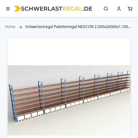
Home
Schwerlastregal Palettenregal NEDCON 2.500x26000x1.100
mm (HxBxT), Einfachregal, 7 Lagerebenen, 3.000 kg Fachlast,
mit Gitterböden
Zum
Ende
der
Bildergalerie
springen