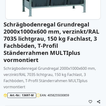
Schrägbodenregal Grundregal
Zum
Anfang
2000x1000x600 mm, verzinkt/RAL
der
7035 lichtgrau, 150 kg Fachlast, 3
Bildergalerie
springen
Fachböden, T-Profil
Ständerrahmen MULTIplus
vormontiert
Schrägbodenregal Grundregal 2000x1000x600 mm,
verzinkt/RAL 7035 lichtgrau, 150 kg Fachlast, 3
Fachböden, T-Profil Ständerrahmen MULTIplus
vormontiert
Art.-Nr.
13697-M
EAN
4058255030859