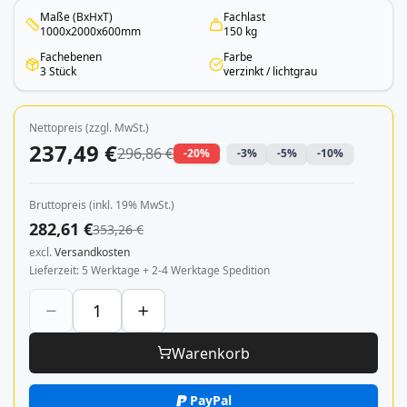
Maße (BxHxT)
Fachlast
1000x2000x600mm
150 kg
Fachebenen
Farbe
3 Stück
verzinkt / lichtgrau
Nettopreis (zzgl. MwSt.)
237,49 €
296,86 €
-20%
-3%
-5%
-10%
Bruttopreis (inkl. 19% MwSt.)
282,61 €
353,26 €
excl.
Versandkosten
Lieferzeit
5 Werktage + 2-4 Werktage Spedition
Warenkorb
PayPal