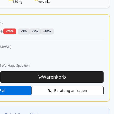
150 kg
verzinkt
.)
 €
-20%
-3%
-5%
-10%
 MwSt.)
4 Werktage Spedition
Warenkorb
Pal
Beratung anfragen