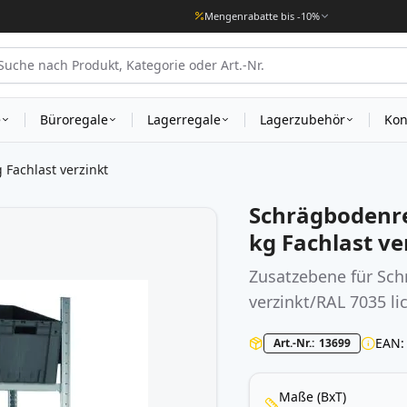
Mengenrabatte bis -10%
e
Büroregale
Lagerregale
Lagerzubehör
Kon
Fachlast verzinkt
Schrägbodenr
kg Fachlast ve
Zusatzebene für Sc
verzinkt/RAL 7035 li
EAN
Art.-Nr.
13699
Maße (BxT)