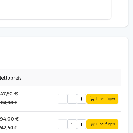
ettopreis
147,50 €
Hinzufügen
184,38 €
194,00 €
Hinzufügen
242,50 €