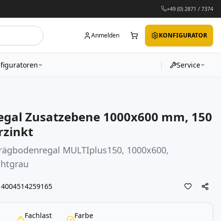
+49 (0) 2871 / 7374
Anmelden
KONFIGURATOR
figuratoren
Service
egal Zusatzebene 1000x600 mm, 150
rzinkt
hrägbodenregal MULTIplus150, 1000x600,
chtgrau
4004514259165
Fachlast
Farbe