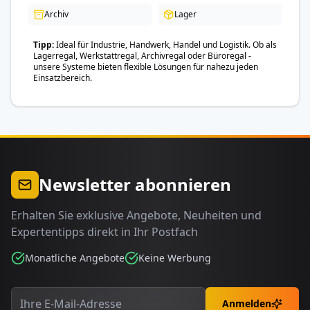
Archiv
Lager
Tipp
Ideal für Industrie, Handwerk, Handel und Logistik. Ob als
Lagerregal, Werkstattregal, Archivregal oder Büroregal -
unsere Systeme bieten flexible Lösungen für nahezu jeden
Einsatzbereich.
Newsletter abonnieren
Erhalten Sie exklusive Angebote, Neuheiten und
Expertentipps direkt in Ihr Postfach
Monatliche Angebote
Keine Werbung
Anmelden