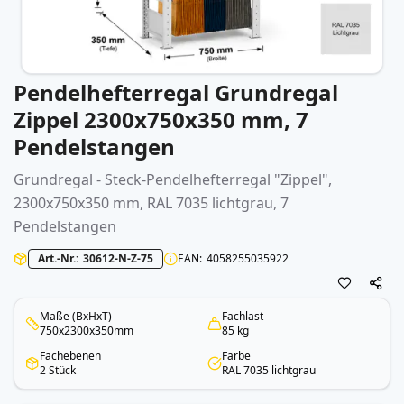
Pendelhefterregal Grundregal
Zum
Anfang
Zippel 2300x750x350 mm, 7
der
Pendelstangen
Bildergalerie
springen
Grundregal - Steck-Pendelhefterregal "Zippel",
2300x750x350 mm, RAL 7035 lichtgrau, 7
Pendelstangen
Art.-Nr.
30612-N-Z-75
EAN
4058255035922
Maße (BxHxT)
Fachlast
750x2300x350mm
85 kg
Fachebenen
Farbe
2 Stück
RAL 7035 lichtgrau