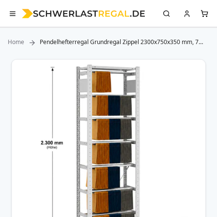
Home
Pendelhefterregal Grundregal Zippel 2300x750x350 mm, 7
Pendelstangen
Zum
Ende
der
Bildergalerie
springen