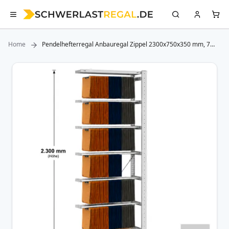
Home
Pendelhefterregal Anbauregal Zippel 2300x750x350 mm, 7
Pendelstangen
Zum
Ende
der
Bildergalerie
springen