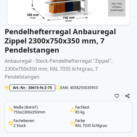
Pendelhefterregal Anbauregal
Zum
Anfang
Zippel 2300x750x350 mm, 7
der
Pendelstangen
Bildergalerie
springen
Anbauregal - Steck-Pendelhefterregal "Zippel",
2300x750x350 mm, RAL 7035 lichtgrau, 7
Pendelstangen
Art.-Nr.
30615-N-Z-75
EAN
4058255035953
Maße (BxHxT)
Fachlast
750x2300x350mm
85 kg
Fachebenen
Farbe
2 Stück
RAL 7035 lichtgrau