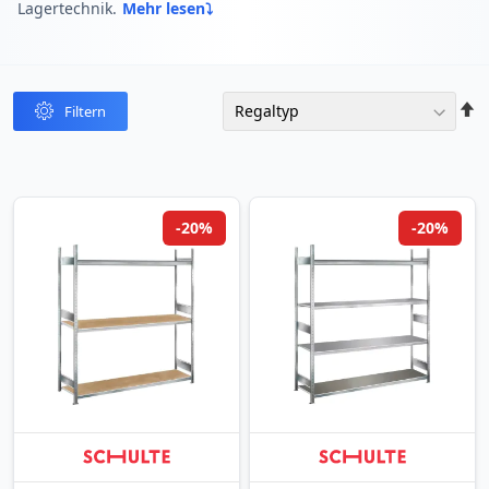
Lagertechnik.
Mehr lesen
In
Filtern
abst
Reih
-20%
-20%