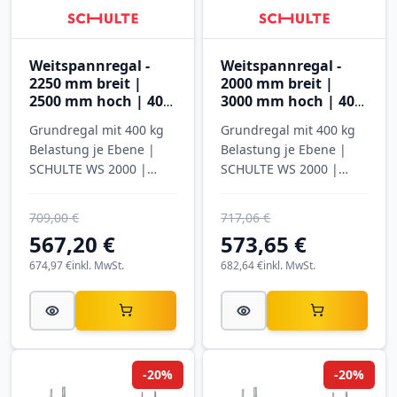
Weitspannregal -
Weitspannregal -
2250 mm breit |
2000 mm breit |
2500 mm hoch | 400
3000 mm hoch | 400
mm tief | 4 Ebenen
mm tief | 5 Ebenen
Grundregal mit 400 kg
Grundregal mit 400 kg
mit Stahlböden
mit Spanplatten
Belastung je Ebene |
Belastung je Ebene |
SCHULTE WS 2000 |
SCHULTE WS 2000 |
verzinkt
verzinkt
709,00 €
717,06 €
567,20 €
573,65 €
674,97 €
inkl. MwSt.
682,64 €
inkl. MwSt.
-20%
-20%