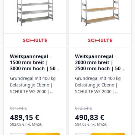
Weitspannregal -
Weitspannregal -
1500 mm breit |
2000 mm breit |
3000 mm hoch | 500
2500 mm hoch | 500
mm tief | 5 Ebenen
mm tief | 4 Ebenen
Grundregal mit 400 kg
Grundregal mit 400 kg
mit Stahlböden
mit Spanplatten
Belastung je Ebene |
Belastung je Ebene |
SCHULTE WS 2000 |
SCHULTE WS 2000 |
verzinkt
verzinkt
611,44 €
613,54 €
489,15 €
490,83 €
582,09 €
inkl. MwSt.
584,09 €
inkl. MwSt.