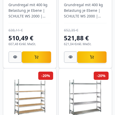
mm tief | 5 Ebenen
mm tief | 4 Ebenen
Grundregal mit 400 kg
Grundregal mit 400 kg
mit Stahlböden
mit Spanplatten
Belastung je Ebene |
Belastung je Ebene |
SCHULTE WS 2000 |
SCHULTE WS 2000 |
verzinkt
verzinkt
638,11 €
652,35 €
510,49 €
521,88 €
607,48 €
inkl. MwSt.
621,04 €
inkl. MwSt.
-20%
-20%