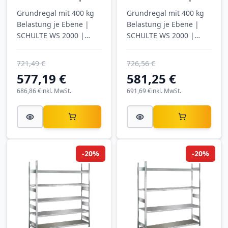
mm tief | 4 Ebenen
mm tief | 4 Ebenen
Grundregal mit 400 kg
Grundregal mit 400 kg
mit Spanplatten
mit Spanplatten
Belastung je Ebene |
Belastung je Ebene |
SCHULTE WS 2000 |
SCHULTE WS 2000 |
verzinkt
verzinkt
721,49 €
726,56 €
577,19 €
581,25 €
686,86 €
inkl. MwSt.
691,69 €
inkl. MwSt.
-20%
-20%