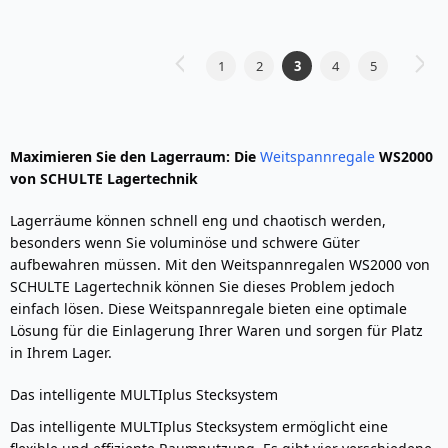
Seite
1
2
3
4
5
Seite
Zurück
Seite
Weite
Seite
Seite
Sie
Seite
Seite
lesen
gerade
Maximieren Sie den Lagerraum: Die
Weitspannregale
WS2000
Seite
von SCHULTE Lagertechnik
Lagerräume können schnell eng und chaotisch werden,
besonders wenn Sie voluminöse und schwere Güter
aufbewahren müssen. Mit den Weitspannregalen WS2000 von
SCHULTE Lagertechnik können Sie dieses Problem jedoch
einfach lösen. Diese Weitspannregale bieten eine optimale
Lösung für die Einlagerung Ihrer Waren und sorgen für Platz
in Ihrem Lager.
Das intelligente MULTIplus Stecksystem
Das intelligente MULTIplus Stecksystem ermöglicht eine