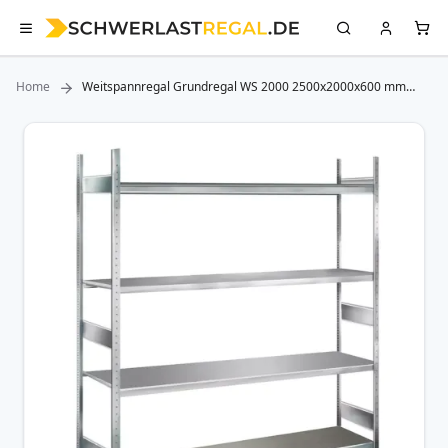
Home
Weitspannregal Grundregal WS 2000 2500x2000x600 mm
(HxBxT), 4 Ebenen Stahlboden SCHULTE Lagertechnik
Zum
Ende
der
Bildergalerie
springen