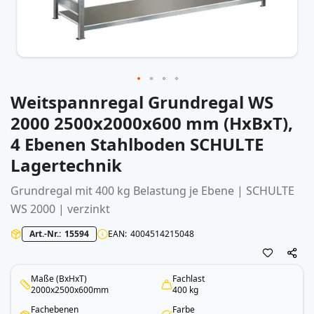
Weitspannregal Grundregal WS
Zum
Anfang
2000 2500x2000x600 mm (HxBxT),
der
4 Ebenen Stahlboden SCHULTE
Bildergalerie
springen
Lagertechnik
Grundregal mit 400 kg Belastung je Ebene | SCHULTE
WS 2000 | verzinkt
Art.-Nr.
15594
EAN
4004514215048
Maße (BxHxT)
Fachlast
2000x2500x600mm
400 kg
Fachebenen
Farbe