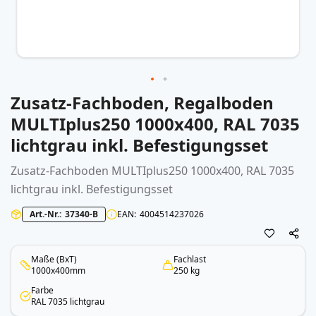
Zusatz-Fachboden, Regalboden
Zum
Anfang
MULTIplus250 1000x400, RAL 7035
der
lichtgrau inkl. Befestigungsset
Bildergalerie
springen
Zusatz-Fachboden MULTIplus250 1000x400, RAL 7035
lichtgrau inkl. Befestigungsset
Art.-Nr.
37340-B
EAN
4004514237026
Maße (BxT)
Fachlast
1000x400mm
250 kg
Farbe
RAL 7035 lichtgrau