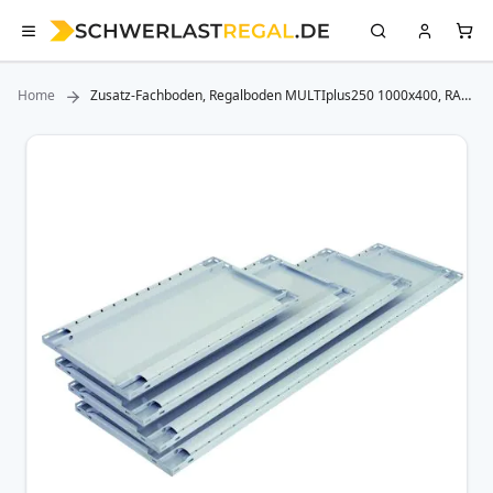
Home
Zusatz-Fachboden, Regalboden MULTIplus250 1000x400, RAL
7035 lichtgrau inkl. Befestigungsset
Zum
Ende
der
Bildergalerie
springen