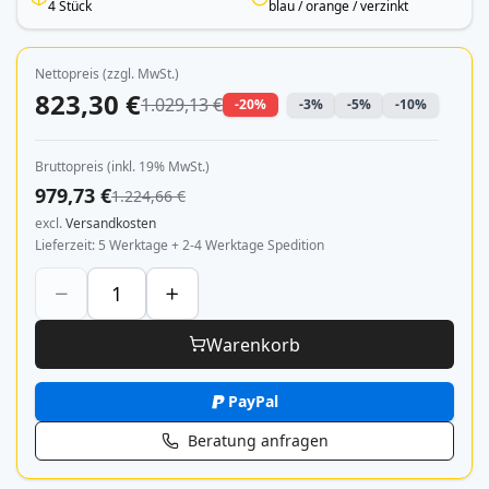
4 Stück
blau / orange / verzinkt
Nettopreis (zzgl. MwSt.)
823,30 €
1.029,13 €
-20%
-3%
-5%
-10%
Bruttopreis (inkl. 19% MwSt.)
979,73 €
1.224,66 €
excl.
Versandkosten
Lieferzeit
5 Werktage + 2-4 Werktage Spedition
Warenkorb
PayPal
Beratung anfragen