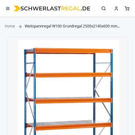
Home
Weitspannregal W100 Grundregal 2500x2140x600 mm
(HxBxT) 4 Ebenen mit Holz, Fachlast 950 kg
Zum
Ende
der
Bildergalerie
springen