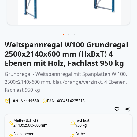
Weitspannregal W100 Grundregal
Zum
Anfang
2500x2140x600 mm (HxBxT) 4
der
Ebenen mit Holz, Fachlast 950 kg
Bildergalerie
springen
Grundregal -
Weitspannregal
mit Spanplatten W 100,
2500x2140x600 mm, blau/orange/verzinkt, 4 Ebenen,
Fachlast 950 kg
Art.-Nr.
19530
EAN
4004514225313
Maße (BxHxT)
Fachlast
2140x2500x600mm
950 kg
Fachebenen
Farbe