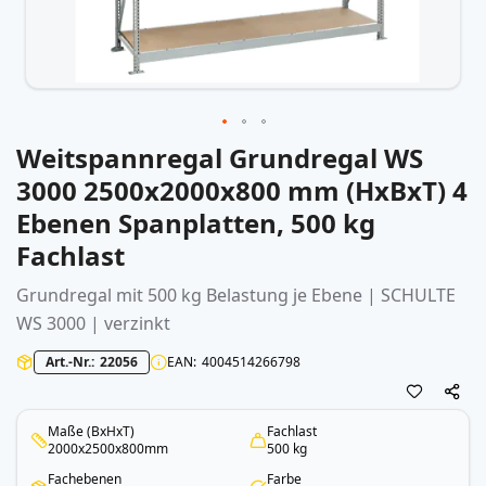
Weitspannregal Grundregal WS
Zum
Anfang
3000 2500x2000x800 mm (HxBxT) 4
der
Ebenen Spanplatten, 500 kg
Bildergalerie
springen
Fachlast
Grundregal mit 500 kg Belastung je Ebene | SCHULTE
WS 3000 | verzinkt
Art.-Nr.
22056
EAN
4004514266798
Maße (BxHxT)
Fachlast
2000x2500x800mm
500 kg
Fachebenen
Farbe