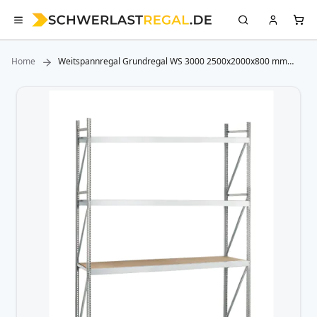
Home
Weitspannregal Grundregal WS 3000 2500x2000x800 mm
(HxBxT) 4 Ebenen Spanplatten, 500 kg Fachlast
Zum
Ende
der
Bildergalerie
springen