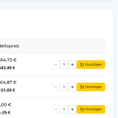
ettopreis
354,72 €
Hinzufügen
443,40 €
104,87 €
Hinzufügen
131,09 €
1,00 €
Hinzufügen
1,25 €