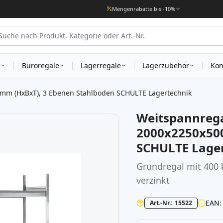
Mengenrabatte bis -10%
e
Büroregale
Lagerregale
Lagerzubehör
Kon
mm (HxBxT), 3 Ebenen Stahlboden SCHULTE Lagertechnik
Weitspannrega
2000x2250x500
SCHULTE Lage
Grundregal mit 400 
verzinkt
EAN
Art.-Nr.
15522