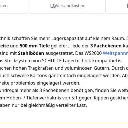
aten
Versandkosten
hnik schaffen Sie mehr Lagerkapazität auf kleinem Raum.
eite
und
500 mm Tiefe
geliefert. Jede der
3 Fachebenen
ka
sind mit
Stahlböden
ausgestattet. Das WS2000
Weitspannr
s Stecksystem von SCHULTE Lagertechnik kompatibel ist.
chen hohen Tragkraften und voluminösen Gütern. Durch di
r auch schwere Kartons ganz einfach eingelagert werden. A
reite problemlos eingelagert werden.
ndregal mehr als 3 Fachebenen benötigen, finden Sie wei
inem Höhen- / Tiefenverhältnis von 5:1 gegen Kippen gesic
ben nur bei gleichmäßig verteilter Last.