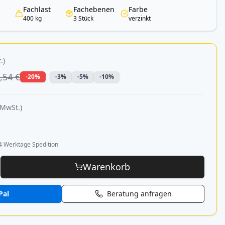
Fachlast
Fachebenen
Farbe
400 kg
3 Stück
verzinkt
.)
,54 €
-20%
-3%
-5%
-10%
 MwSt.)
4 Werktage Spedition
Warenkorb
Pal
Beratung anfragen