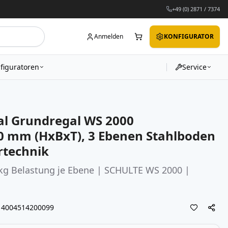
+49 (0) 2871 / 7374
Anmelden
KONFIGURATOR
figuratoren
Service
l Grundregal WS 2000
 mm (HxBxT), 3 Ebenen Stahlboden
rtechnik
kg Belastung je Ebene | SCHULTE WS 2000 |
4004514200099