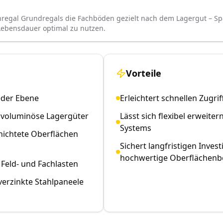
gal Grundregals die Fachböden gezielt nach dem Lagergut – Span
Lebensdauer optimal zu nutzen.
Vorteile
eder Ebene
Erleichtert schnellen Zugri
d voluminöse Lagergüter
Lässt sich flexibel erwei
Systems
hichtete Oberflächen
Sichert langfristigen Inves
hochwertige Oberflächenb
Feld- und Fachlasten
erzinkte Stahlpaneele