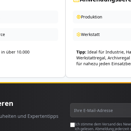
Produktion
ce
Werkstatt
in über 10.000
Tipp
Ideal für Industrie, H
Werkstattregal, Archivregal
für nahezu jeden Einsatzbe
eren
euheiten und Expertentipps
Ich stimme dem Versand des Newsl
ich gelesen. Abmeldung jederzeit 