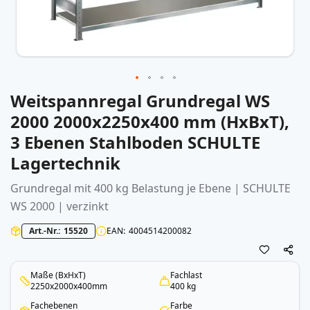
Weitspannregal Grundregal WS
Zum
Anfang
2000 2000x2250x400 mm (HxBxT),
der
3 Ebenen Stahlboden SCHULTE
Bildergalerie
springen
Lagertechnik
Grundregal mit 400 kg Belastung je Ebene | SCHULTE
WS 2000 | verzinkt
Art.-Nr.
15520
EAN
4004514200082
Maße (BxHxT)
Fachlast
2250x2000x400mm
400 kg
Fachebenen
Farbe