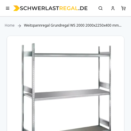
Home
Weitspannregal Grundregal WS 2000 2000x2250x400 mm
(HxBxT), 3 Ebenen Stahlboden SCHULTE Lagertechnik
Zum
Ende
der
Bildergalerie
springen