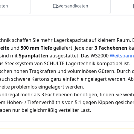
aten
Versandkosten
hnik schaffen Sie mehr Lagerkapazität auf kleinem Raum.
eite
und
500 mm Tiefe
geliefert. Jede der
3 Fachebenen
ka
sind mit
Spanplatten
ausgestattet. Das WS2000
Weitspann
s Stecksystem von SCHULTE Lagertechnik kompatibel ist.
chen hohen Tragkraften und voluminösen Gütern. Durch di
r auch schwere Kartons ganz einfach eingelagert werden. A
reite problemlos eingelagert werden.
ndregal mehr als 3 Fachebenen benötigen, finden Sie wei
inem Höhen- / Tiefenverhältnis von 5:1 gegen Kippen gesic
ben nur bei gleichmäßig verteilter Last.