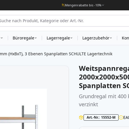
Mengenrabatte bis -10%
e
Büroregale
Lagerregale
Lagerzubehör
Kon
mm (HxBxT), 3 Ebenen Spanplatten SCHULTE Lagertechnik
Weitspannrega
2000x2000x50
Spanplatten S
Grundregal mit 400 
verzinkt
EA
Art.-Nr.
15552-M