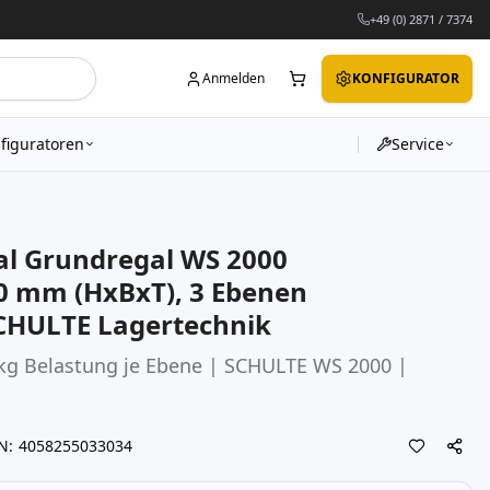
+49 (0) 2871 / 7374
Anmelden
KONFIGURATOR
figuratoren
Service
l Grundregal WS 2000
0 mm (HxBxT), 3 Ebenen
CHULTE Lagertechnik
kg Belastung je Ebene | SCHULTE WS 2000 |
N
4058255033034