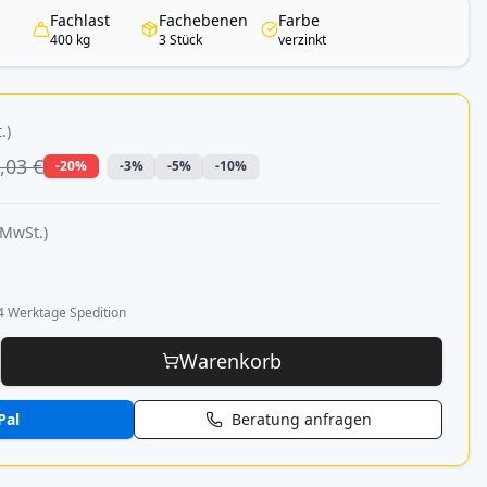
Fachlast
Fachebenen
Farbe
400 kg
3 Stück
verzinkt
.)
,03 €
-20%
-3%
-5%
-10%
 MwSt.)
4 Werktage Spedition
Warenkorb
Pal
Beratung anfragen