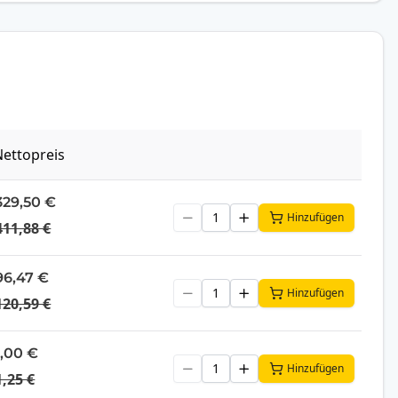
ettopreis
329,50 €
Hinzufügen
411,88 €
96,47 €
Hinzufügen
120,59 €
1,00 €
Hinzufügen
1,25 €