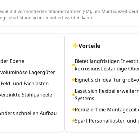
al mit vormontierten Ständerrahmen (-M), um Montagezeit deutli
ung sofort standsicher montiert werden kann.
Vorteile
eder Ebene
Bietet langfristigen Invest
korrosionsbeständige Obe
d voluminöse Lagergüter
Eignet sich ideal für groß
Feld- und Fachlasten
Lässt sich flexibel erwei
erzinkte Stahlpaneele
Systems
Reduziert die Montagezeit
onders schnellen Aufbau
Spart Personalkosten und 