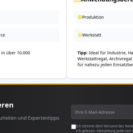
Produktion
ce
Werkstatt
in über 10.000
Tipp
Ideal für Industrie, H
Werkstattregal, Archivregal
für nahezu jeden Einsatzbe
eren
euheiten und Expertentipps
Ich stimme dem Versand des Newsl
ich gelesen. Abmeldung jederzeit 