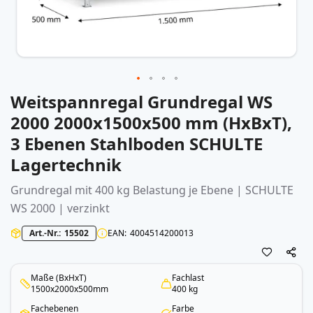
Weitspannregal Grundregal WS
Zum
Anfang
2000 2000x1500x500 mm (HxBxT),
der
3 Ebenen Stahlboden SCHULTE
Bildergalerie
springen
Lagertechnik
Grundregal mit 400 kg Belastung je Ebene | SCHULTE
WS 2000 | verzinkt
Art.-Nr.
15502
EAN
4004514200013
Maße (BxHxT)
Fachlast
1500x2000x500mm
400 kg
Fachebenen
Farbe