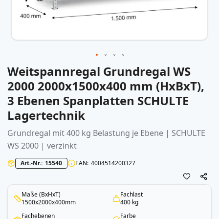
Weitspannregal Grundregal WS
Zum
Anfang
2000 2000x1500x400 mm (HxBxT),
der
3 Ebenen Spanplatten SCHULTE
Bildergalerie
springen
Lagertechnik
Grundregal mit 400 kg Belastung je Ebene | SCHULTE
WS 2000 | verzinkt
Art.-Nr.
15540
EAN
4004514200327
Maße (BxHxT)
Fachlast
1500x2000x400mm
400 kg
Fachebenen
Farbe