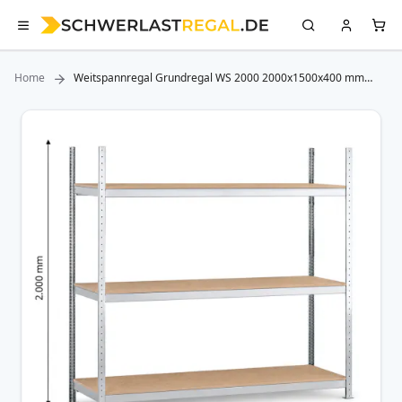
Home
Weitspannregal Grundregal WS 2000 2000x1500x400 mm
(HxBxT), 3 Ebenen Spanplatten SCHULTE Lagertechnik
Zum
Ende
der
Bildergalerie
springen