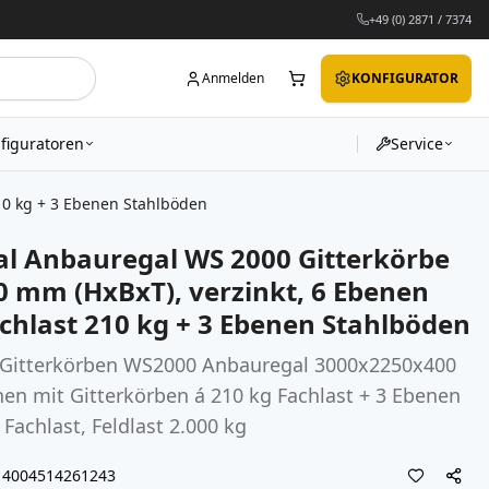
+49 (0) 2871 / 7374
Anmelden
KONFIGURATOR
figuratoren
Service
10 kg + 3 Ebenen Stahlböden
l Anbauregal WS 2000 Gitterkörbe
 mm (HxBxT), verzinkt, 6 Ebenen
chlast 210 kg + 3 Ebenen Stahlböden
Gitterkörben WS2000 Anbauregal 3000x2250x400
nen mit Gitterkörben á 210 kg Fachlast + 3 Ebenen
Fachlast, Feldlast 2.000 kg
4004514261243