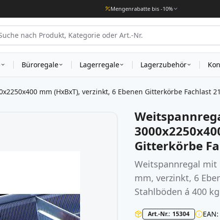
Mengenrabatte bis -10%
e
Büroregale
Lagerregale
Lagerzubehör
Kon
x2250x400 mm (HxBxT), verzinkt, 6 Ebenen Gitterkörbe Fachlast 2
Weitspannrega
3000x2250x400
Gitterkörbe Fa
Weitspannregal
mit 
mm, verzinkt, 6 Ebe
Stahlböden á 400 kg 
EAN
Art.-Nr.
15304