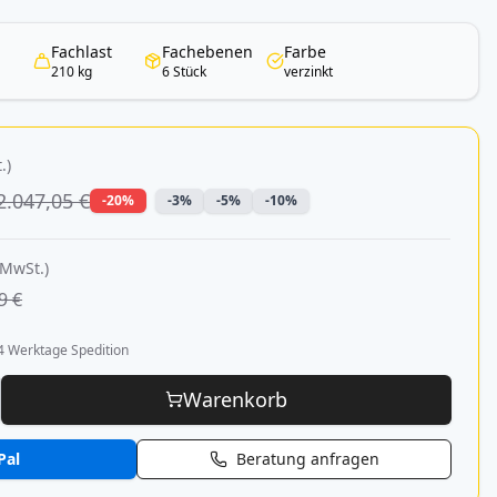
Fachlast
Fachebenen
Farbe
210 kg
6 Stück
verzinkt
.)
2.047,05 €
-20%
-3%
-5%
-10%
 MwSt.)
9 €
4 Werktage Spedition
Warenkorb
Pal
Beratung anfragen