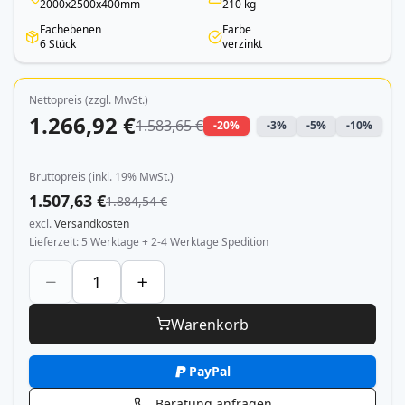
2000x2500x400mm
210 kg
Fachebenen
Farbe
6 Stück
verzinkt
Nettopreis (zzgl. MwSt.)
1.266,92 €
1.583,65 €
-20%
-3%
-5%
-10%
Bruttopreis (inkl. 19% MwSt.)
1.507,63 €
1.884,54 €
excl.
Versandkosten
Lieferzeit
5 Werktage + 2-4 Werktage Spedition
Warenkorb
PayPal
Beratung anfragen