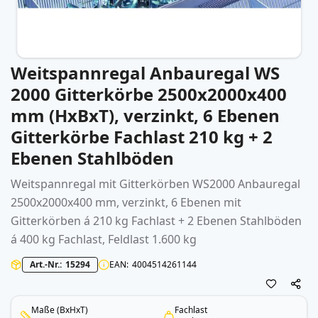
Weitspannregal Anbauregal WS
Zum
Anfang
2000 Gitterkörbe 2500x2000x400
der
mm (HxBxT), verzinkt, 6 Ebenen
Bildergalerie
springen
Gitterkörbe Fachlast 210 kg + 2
Ebenen Stahlböden
Weitspannregal
mit Gitterkörben WS2000 Anbauregal
2500x2000x400 mm, verzinkt, 6 Ebenen mit
Gitterkörben á 210 kg Fachlast + 2 Ebenen Stahlböden
á 400 kg Fachlast, Feldlast 1.600 kg
Art.-Nr.
15294
EAN
4004514261144
Maße (BxHxT)
Fachlast