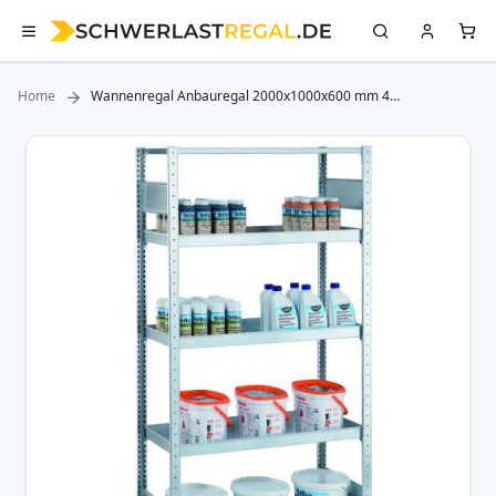
Home
Wannenregal Anbauregal 2000x1000x600 mm 4
Wannenböden, 1 Normalboden
Zum
Ende
der
Bildergalerie
springen