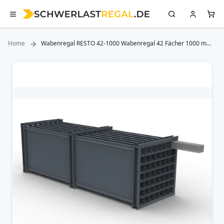
Home
Wabenregal RESTO 42-1000 Wabenregal 42 Fächer 1000 mm
Länge
Zum
Ende
der
Bildergalerie
springen