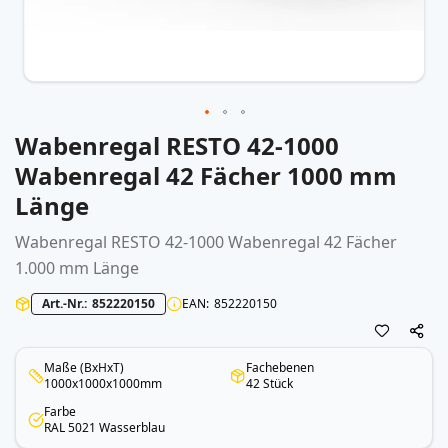
Wabenregal RESTO 42-1000
Zum
Anfang
Wabenregal 42 Fächer 1000 mm
der
Länge
Bildergalerie
springen
Wabenregal
RESTO 42-1000
Wabenregal
42 Fächer
1.000 mm Länge
Art.-Nr.
852220150
EAN
852220150
Maße (BxHxT)
Fachebenen
1000x1000x1000mm
42 Stück
Farbe
RAL 5021 Wasserblau