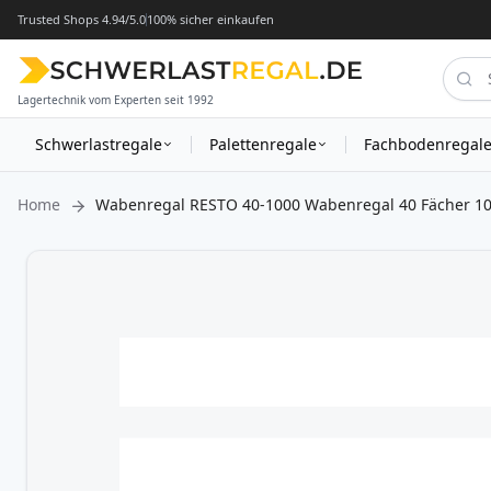
Trusted Shops 4.94/5.0
100% sicher einkaufen
Lagertechnik vom Experten seit 1992
Schwerlastregale
Palettenregale
Fachbodenregal
Home
Wabenregal RESTO 40-1000 Wabenregal 40 Fächer 1
Zum
Ende
der
Bildergalerie
springen