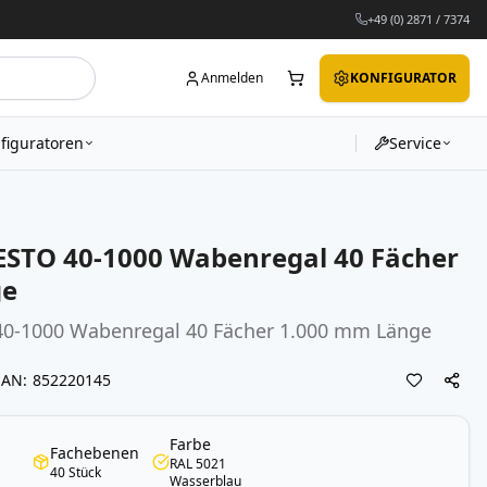
+49 (0) 2871 / 7374
Anmelden
KONFIGURATOR
figuratoren
Service
STO 40-1000 Wabenregal 40 Fächer
ge
40-1000
Wabenregal
40 Fächer 1.000 mm Länge
EAN
852220145
Farbe
Fachebenen
RAL 5021
40 Stück
Wasserblau