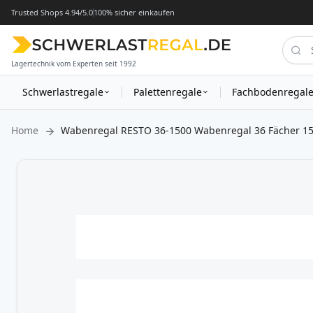
Trusted Shops 4.94/5.0
100% sicher einkaufen
Lagertechnik vom Experten seit 1992
Schwerlastregale
Palettenregale
Fachbodenregal
Home
Wabenregal RESTO 36-1500 Wabenregal 36 Fächer 1
Zum
Ende
der
Bildergalerie
springen