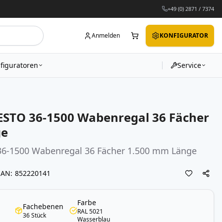
+49 (0) 2871 / 7374
Anmelden
KONFIGURATOR
figuratoren
Service
STO 36-1500 Wabenregal 36 Fächer
ge
36-1500
Wabenregal
36 Fächer 1.500 mm Länge
EAN
852220141
Farbe
Fachebenen
RAL 5021
36 Stück
Wasserblau