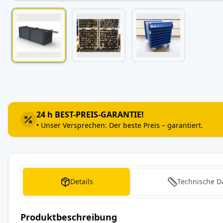
Zum
Anfang
der
Bildergalerie
24 h BEST-PREIS-GARANTIE!
springen
• Unser Versprechen: Der beste Preis – garantiert.
Details
Technische D
Produktbeschreibung