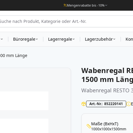
Mengenrabatte bis -10%
e
Büroregale
Lagerregale
Lagerzubehör
Kon
500 mm Länge
Wabenregal RE
1500 mm Län
Wabenregal
RESTO 
Art.-Nr.
852220141
Maße (BxHxT)
1000x1000x1500mm