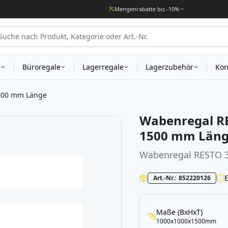
Mengenrabatte bis -10%
e
Büroregale
Lagerregale
Lagerzubehör
Kon
500 mm Länge
Wabenregal RE
1500 mm Län
Wabenregal
RESTO 
Art.-Nr.
852220126
Maße (BxHxT)
1000x1000x1500mm