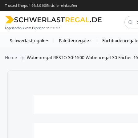
Trusted Shops 4.94/5.0
100% sicher einkaufen
Lagertechnik vom Experten seit 1992
Schwerlastregale
Palettenregale
Fachbodenregal
Home
Wabenregal RESTO 30-1500 Wabenregal 30 Fächer 1
Zum
Ende
der
Bildergalerie
springen