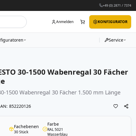
+49 (0) 2871 / 7374
Anmelden
KONFIGURATOR
figuratoren
Service
STO 30-1500 Wabenregal 30 Fächer
ge
30-1500
Wabenregal
30 Fächer 1.500 mm Länge
EAN
852220126
Farbe
Fachebenen
RAL 5021
30 Stück
Wasserblau