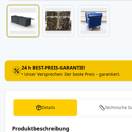
Zum
Anfang
der
Bildergalerie
24 h BEST-PREIS-GARANTIE!
springen
• Unser Versprechen: Der beste Preis – garantiert.
Details
Technische D
Produktbeschreibung