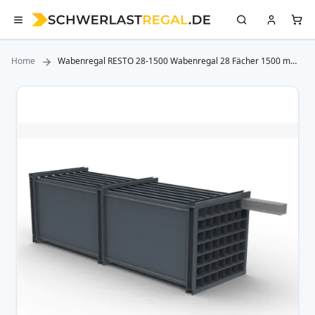
Home
Wabenregal RESTO 28-1500 Wabenregal 28 Fächer 1500 mm
Länge
Zum
Ende
der
Bildergalerie
springen