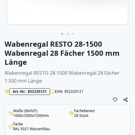
Wabenregal RESTO 28-1500
Zum
Anfang
Wabenregal 28 Fächer 1500 mm
der
Länge
Bildergalerie
springen
Wabenregal
RESTO 28-1500
Wabenregal
28 Fächer
1.500 mm Länge
Art.-Nr.
852220121
EAN
852220121
Maße (BxHxT)
Fachebenen
1000x1000x1500mm
28 Stück
Farbe
RAL 5021 Wasserblau