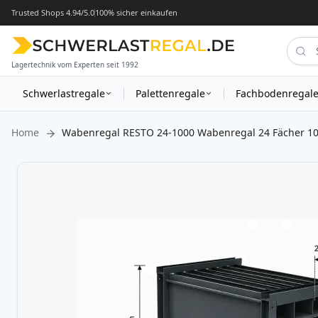
Trusted Shops 4.94/5.0
100% sicher einkaufen
Lagertechnik vom Experten seit 1992
Schwerlastregale
Palettenregale
Fachbodenregal
Home
Wabenregal RESTO 24-1000 Wabenregal 24 Fächer 1
Zum
Ende
der
Bildergalerie
springen