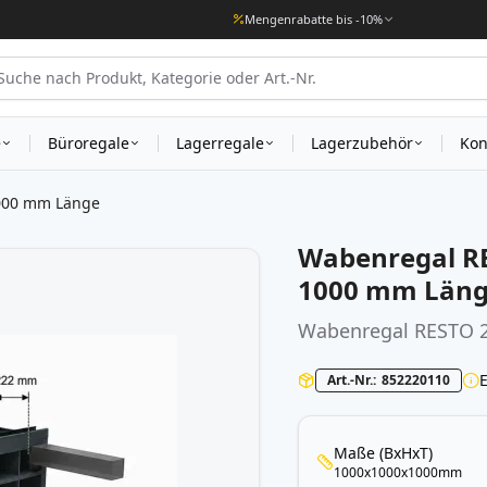
Mengenrabatte bis -10%
e
Büroregale
Lagerregale
Lagerzubehör
Kon
000 mm Länge
Wabenregal RE
1000 mm Län
Wabenregal
RESTO 
Art.-Nr.
852220110
Maße (BxHxT)
1000x1000x1000mm