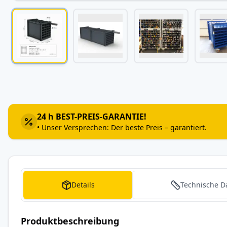
Zum
Anfang
der
Bildergalerie
24 h BEST-PREIS-GARANTIE!
springen
• Unser Versprechen: Der beste Preis – garantiert.
Details
Technische D
Produktbeschreibung