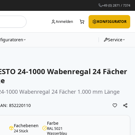
+49 (0) 2871 / 7374
Anmelden
KONFIGURATOR
figuratoren
Service
STO 24-1000 Wabenregal 24 Fächer
ge
24-1000
Wabenregal
24 Fächer 1.000 mm Länge
EAN
852220110
Farbe
Fachebenen
RAL 5021
24 Stück
Wasserblau