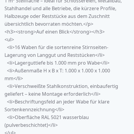
1 m² Stellfläche – ideal für Schlossereien, Metallbau,
Stahlhandel und alle Betriebe, die kürzere Profile,
Halbzeuge oder Reststücke aus dem Zuschnitt
übersichtlich bevorraten möchten.</p>
<h3><strong>Auf einen Blick</strong></h3>
<ul>
<li>16 Waben für die sortenreine Stirnseiten-
Lagerung von Langgut und Reststücken</li>
<li>Lagerguttiefe bis 1.000 mm pro Wabe</li>
<li>Außenmaße H x B x T: 1.000 x 1.000 x 1.000
mm</li>
<li>Verschweißte Stahlkonstruktion, einbaufertig
geliefert – keine Montage erforderlich</li>
<li>Beschriftungsfeld an jeder Wabe für klare
Sortenkennzeichnung</li>
<li>Oberfläche RAL 5021 wasserblau
(pulverbeschichtet)</li>
</ul>