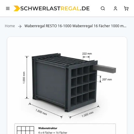
Home
Wabenregal RESTO 16-1000 Wabenregal 16 Fächer 1000 mm
Länge
Zum
Ende
der
Bildergalerie
springen