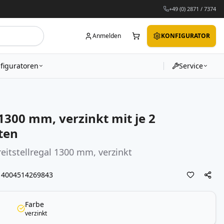
+49 (0) 2871 / 7374
Anmelden
KONFIGURATOR
figuratoren
Service
300 mm, verzinkt mit je 2
ten
eitstellregal 1300 mm, verzinkt
4004514269843
Farbe
verzinkt