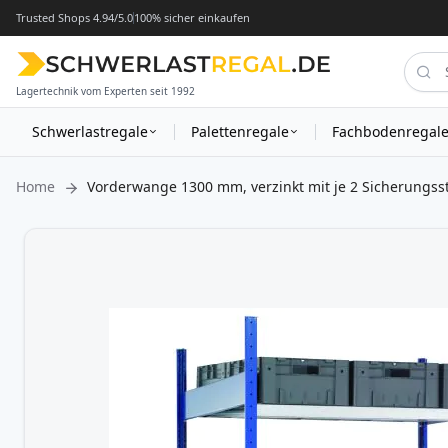
Trusted Shops 4.94/5.0
100% sicher einkaufen
Lagertechnik vom Experten seit 1992
Schwerlastregale
Palettenregale
Fachbodenregal
Home
Vorderwange 1300 mm, verzinkt mit je 2 Sicherungsst
Zum
Ende
der
Bildergalerie
springen