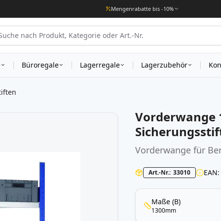
Mengenrabatte bis -10%
e
Büroregale
Lagerregale
Lagerzubehör
Kon
iften
Vorderwange 1
Sicherungsstif
Vorderwange für Ber
EAN
Art.-Nr.
33010
Maße (B)
1300mm