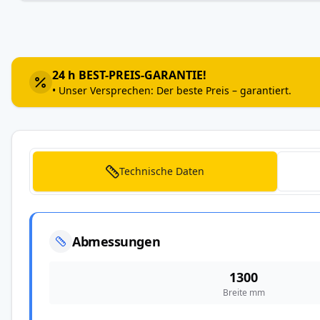
Zum
Anfang
der
Bildergalerie
24 h BEST-PREIS-GARANTIE!
springen
• Unser Versprechen: Der beste Preis – garantiert.
Technische Daten
Abmessungen
1300
Breite mm