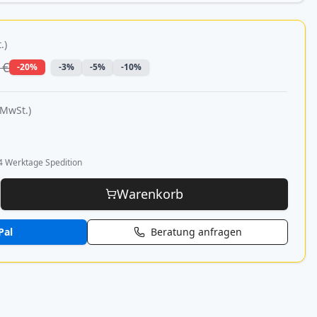
.)
 €
-20%
-3%
-5%
-10%
 MwSt.)
4 Werktage Spedition
Warenkorb
Pal
Beratung anfragen