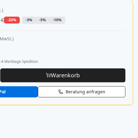
.)
 €
-20%
-3%
-5%
-10%
 MwSt.)
-4 Werktage Spedition
Warenkorb
Pal
Beratung anfragen