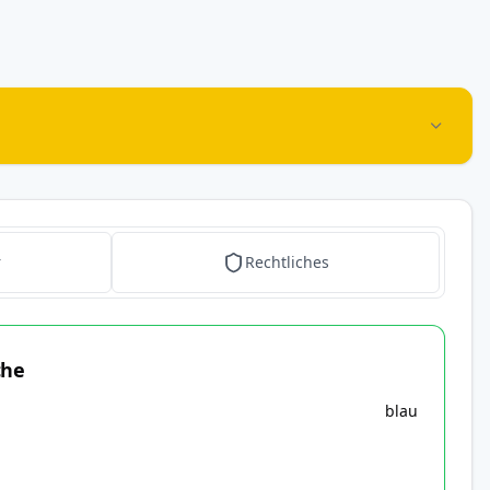
r
Rechtliches
che
blau