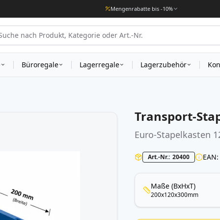
Mengenrabatte bis -10%
e
Büroregale
Lagerregale
Lagerzubehör
Kon
Transport-Sta
Euro-Stapelkasten 1
EAN
Art.-Nr.
20400
Maße (BxHxT)
200x120x300mm