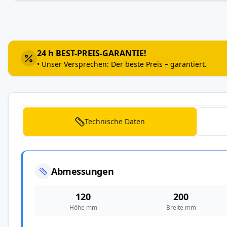
Zum
Anfang
der
Bildergalerie
24 h BEST-PREIS-GARANTIE!
springen
• Unser Versprechen: Der beste Preis – garantiert.
Technische Daten
Abmessungen
120
200
Höhe mm
Breite mm