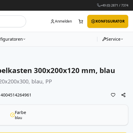
+49 (0) 2871 / 7374
Anmelden
KONFIGURATOR
figuratoren
Service
pelkasten 300x200x120 mm, blau
20x200x300, blau, PP
4004514264961
Farbe
blau