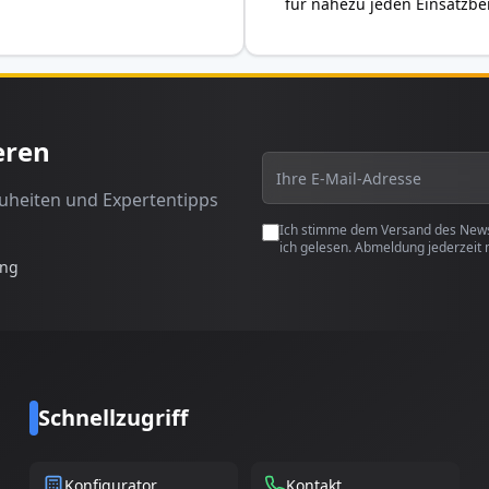
für nahezu jeden Einsatzbe
eren
euheiten und Expertentipps
Ich stimme dem Versand des Newsl
ich gelesen. Abmeldung jederzeit 
ung
Schnellzugriff
Konfigurator
Kontakt