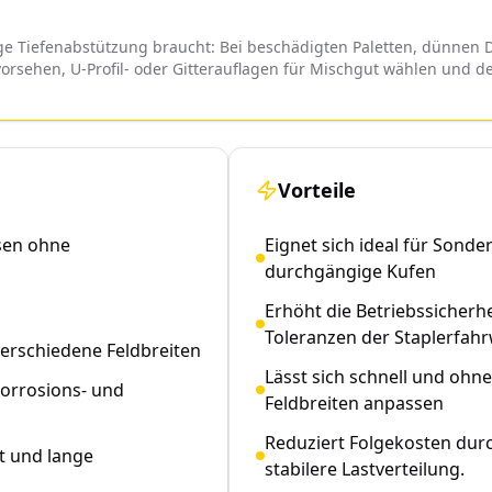
hige Tiefenabstützung braucht: Bei beschädigten Paletten, dünnen 
) vorsehen, U-Profil- oder Gitterauflagen für Mischgut wählen und 
Vorteile
rsen ohne
Eignet sich ideal für Sond
durchgängige Kufen
Erhöht die Betriebssicherh
Toleranzen der Staplerfah
erschiedene Feldbreiten
Lässt sich schnell und ohn
Korrosions- und
Feldbreiten anpassen
Reduziert Folgekosten du
t und lange
stabilere Lastverteilung.