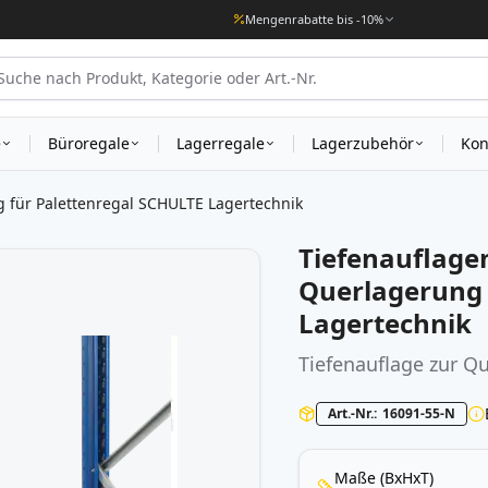
Mengenrabatte bis -10%
e
Büroregale
Lagerregale
Lagerzubehör
Kon
g für Palettenregal SCHULTE Lagertechnik
Tiefenauflagen
Querlagerung 
Lagertechnik
Tiefenauflage zur Q
Art.-Nr.
16091-55-N
Maße (BxHxT)