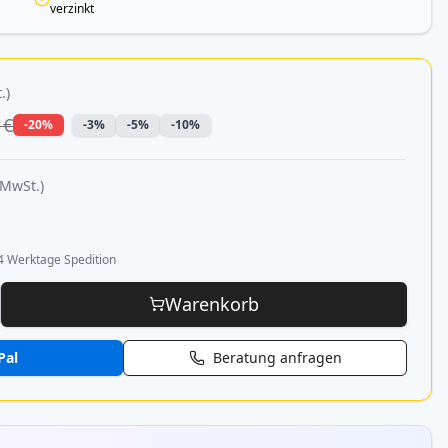
verzinkt
.)
 €
-20%
-3%
-5%
-10%
 MwSt.)
4 Werktage Spedition
Warenkorb
Pal
Beratung anfragen