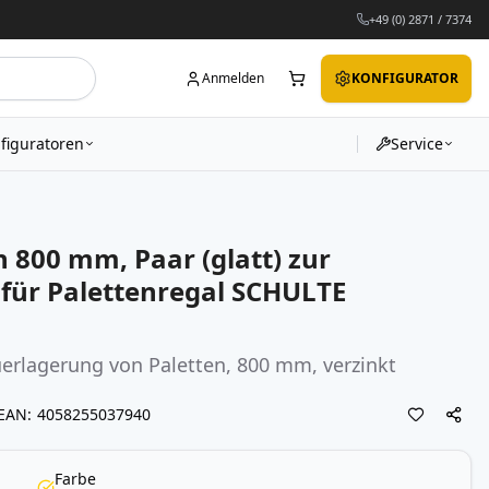
+49 (0) 2871 / 7374
Anmelden
KONFIGURATOR
figuratoren
Service
 800 mm, Paar (glatt) zur
für Palettenregal SCHULTE
uerlagerung von Paletten, 800 mm, verzinkt
EAN
4058255037940
Farbe