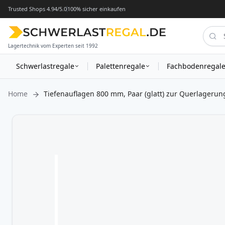
Trusted Shops 4.94/5.0
100% sicher einkaufen
Lagertechnik vom Experten seit 1992
Schwerlastregale
Palettenregale
Fachbodenregal
Home
Tiefenauflagen 800 mm, Paar (glatt) zur Querlagerun
Zum
Ende
der
Bildergalerie
springen