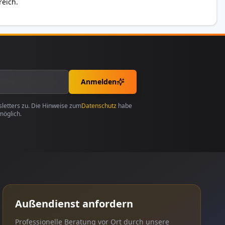
reich.
Anmelden
etters zu. Die Hinweise zum
Datenschutz
habe
möglich.
Außendienst anfordern
Professionelle Beratung vor Ort durch unsere