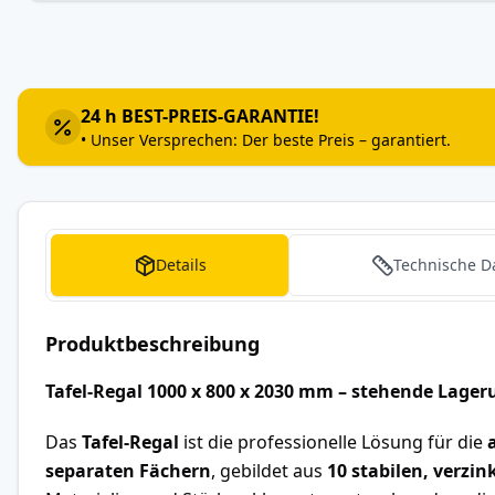
Zum
Anfang
der
Bildergalerie
24 h BEST-PREIS-GARANTIE!
springen
• Unser Versprechen: Der beste Preis – garantiert.
Details
Technische D
Produktbeschreibung
Tafel-Regal 1000 x 800 x 2030 mm – stehende Lager
Das
Tafel-Regal
ist die professionelle Lösung für die
separaten Fächern
, gebildet aus
10 stabilen, verzi