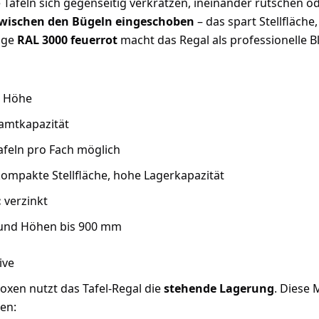
e Tafeln sich gegenseitig verkratzen, ineinander rutschen 
wischen den Bügeln eingeschoben
– das spart Stellfläch
lige
RAL 3000 feuerrot
macht das Regal als professionelle B
m Höhe
samtkapazität
feln pro Fach möglich
ompakte Stellfläche, hohe Lagerkapazität
:
verzinkt
e und Höhen bis 900 mm
ive
oxen nutzt das Tafel-Regal die
stehende Lagerung
. Diese 
en: