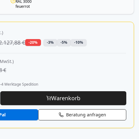
RAL 3000
feuerrot
.)
2.127,88 €
-20%
-3%
-5%
-10%
 MwSt.)
8 €
-4 Werktage Spedition
Warenkorb
Pal
Beratung anfragen