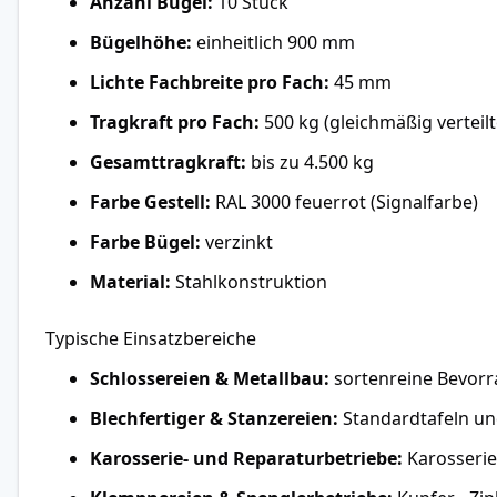
Anzahl Bügel:
10 Stück
Bügelhöhe:
einheitlich 900 mm
Lichte Fachbreite pro Fach:
45 mm
Tragkraft pro Fach:
500 kg (gleichmäßig verteilte
Gesamttragkraft:
bis zu 4.500 kg
Farbe Gestell:
RAL 3000 feuerrot (Signalfarbe)
Farbe Bügel:
verzinkt
Material:
Stahlkonstruktion
Typische Einsatzbereiche
Schlossereien & Metallbau:
sortenreine Bevorr
Blechfertiger & Stanzereien:
Standardtafeln und
Karosserie- und Reparaturbetriebe:
Karosserie