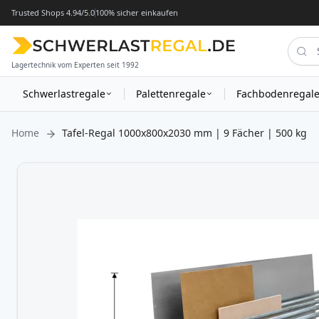
Trusted Shops 4.94/5.0
100% sicher einkaufen
Lagertechnik vom Experten seit 1992
Schwerlastregale
Palettenregale
Fachbodenregal
Home
Tafel-Regal 1000x800x2030 mm | 9 Fächer | 500 kg
Zum
Ende
der
Bildergalerie
springen