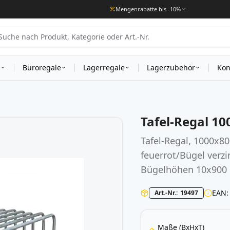
Mengenrabatte bis -10%
e
Büroregale
Lagerregale
Lagerzubehör
Kon
Tafel-Regal 1
Tafel-Regal, 1000x8
feuerrot/Bügel verzi
Bügelhöhen 10x90
EAN
Art.-Nr.
19497
Maße (BxHxT)