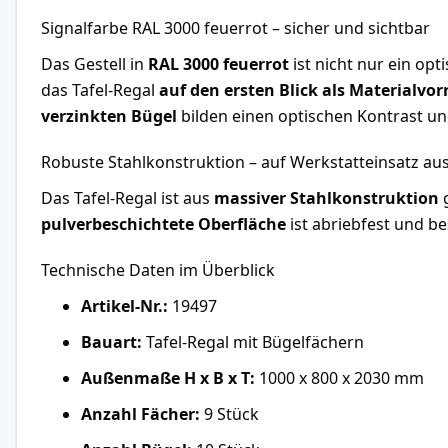
Signalfarbe RAL 3000 feuerrot – sicher und sichtbar
Das Gestell in
RAL 3000 feuerrot
ist nicht nur ein op
das Tafel-Regal
auf den ersten Blick als Materialvo
verzinkten Bügel
bilden einen optischen Kontrast und
Robuste Stahlkonstruktion – auf Werkstatteinsatz au
Das Tafel-Regal ist aus
massiver Stahlkonstruktion
g
pulverbeschichtete Oberfläche
ist abriebfest und b
Technische Daten im Überblick
Artikel-Nr.:
19497
Bauart:
Tafel-Regal mit Bügelfächern
Außenmaße H x B x T:
1000 x 800 x 2030 mm
Anzahl Fächer:
9 Stück