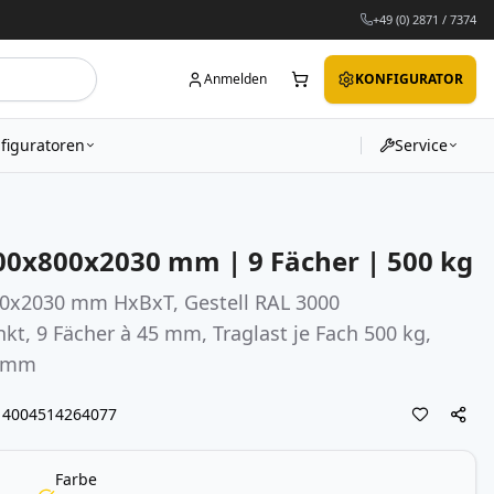
+49 (0) 2871 / 7374
Anmelden
KONFIGURATOR
figuratoren
Service
000x800x2030 mm | 9 Fächer | 500 kg
00x2030 mm HxBxT, Gestell RAL 3000
nkt, 9 Fächer à 45 mm, Traglast je Fach 500 kg,
0 mm
4004514264077
Farbe