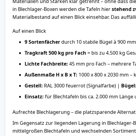
Materialien und Stärken klar getrennt – ohne dass di
in Blechlager-Boxen werden die Tafeln hier
stehend z
Materialbestand auf einen Blick einsehbar. Das auffäl
Auf einen Blick
9 Sortenfächer
durch 10 stabile Bügel à 900 m
Tragkraft 500 kg pro Fach
= bis zu 4.500 kg Ge
Lichte Fachbreite:
45 mm pro Fach – mehrere Ta
Außenmaße H x B x T:
1000 x 800 x 2030 mm – k
Gestell:
RAL 3000 feuerrot (Signalfarbe) |
Bügel
Einsatz:
für Blechtafeln bis ca. 2.000 mm Läng
Aufrechte Blechlagerung – die platzsparende Alternat
Im Gegensatz zur liegenden Lagerung in Blechlager-B
mittelgroßen Blechtafeln und wechselnden Sortiment