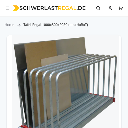
Home
Tafel-Regal 1000x800x2030 mm (HxBxT)
Zum
Ende
der
Bildergalerie
springen