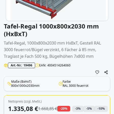
Tafel-Regal 1000x800x2030 mm
Zum
Anfang
(HxBxT)
der
Bildergalerie
Tafel-Regal, 1000x800x2030 mm HxBxT, Gestell RAL
springen
3000 feuerrot/Bügel verzinkt, 6 Fächer à 85 mm,
Traglast je Fach 500 kg, Bügelhöhen 7x800 mm
Art.-Nr.
19496
EAN
4004514264060
Maße (BxHxT)
Farbe
800x1000x2030mm
RAL 3000 feuerrot
Nettopreis (zzgl. MwSt.)
1.335,08 €
1.668,85 €
-20%
-3%
-5%
-10%