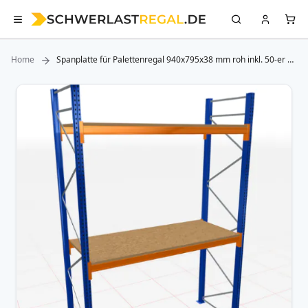
Home
Spanplatte für Palettenregal 940x795x38 mm roh inkl. 50-er Z-
Bleche
Zum
Ende
der
Bildergalerie
springen