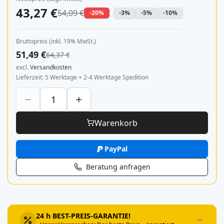
43,27 €
54,09 €
-20%
-3%
-5%
-10%
Bruttopreis (inkl. 19% MwSt.)
51,49 €
64,37 €
excl.
Versandkosten
Lieferzeit
5 Werktage + 2-4 Werktage Spedition
Warenkorb
PayPal
Beratung anfragen
24 h BEST-PREIS-GARANTIE!