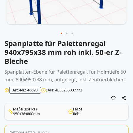
Spanplatte für Palettenregal
Zum
Anfang
940x795x38 mm roh inkl. 50-er Z-
der
Bleche
Bildergalerie
springen
Spanplatten-Ebene für
Palettenregal
, für Holmtiefe 50
mm, 800x950x38 mm, aufgelegt, inkl. Zentrierblechen
Art.-Nr.
46693
EAN
4058255037773
Maße (BxHxT)
Farbe
950x38x800mm
Roh
Nettopreis (zzgl. MwSt.)