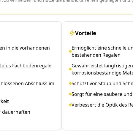
t zu vermeiden, und nutze die Blende, um einen gepflegten und g
Vorteile
en in die vorhandenen
Ermöglicht eine schnelle 
bestehenden Regalen
TIplus Fachbodenregale
Gewährleistet langfristige
korrosionsbeständige Mate
chlossenen Abschluss im
Schützt vor Staub und Sch
Sorgt für eine saubere un
keit
Verbessert die Optik des R
r dauerhaften