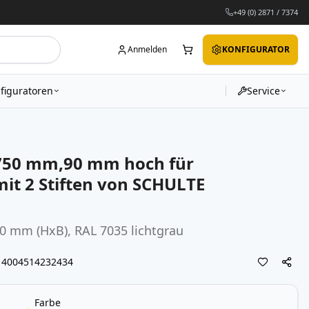
+49 (0) 2871 / 7374
Anmelden
KONFIGURATOR
figuratoren
Service
 750 mm,90 mm hoch für
it 2 Stiften von SCHULTE
0 mm (HxB), RAL 7035 lichtgrau
4004514232434
Farbe