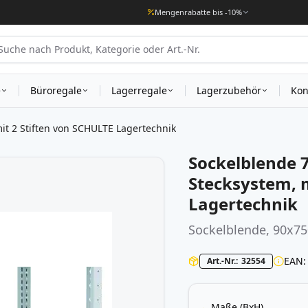
Mengenrabatte bis -10%
e
Büroregale
Lagerregale
Lagerzubehör
Kon
t 2 Stiften von SCHULTE Lagertechnik
Sockelblende
Stecksystem, m
Lagertechnik
Sockelblende, 90x75
EAN
Art.-Nr.
32554
Maße (BxH)