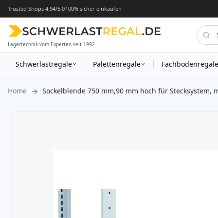
Trusted Shops 4.94/5.0
100% sicher einkaufen
Lagertechnik vom Experten seit 1992
Schwerlastregale
Palettenregale
Fachbodenregal
Home
Sockelblende 750 mm,90 mm hoch für Stecksystem, mi
Zum
Ende
der
Bildergalerie
springen