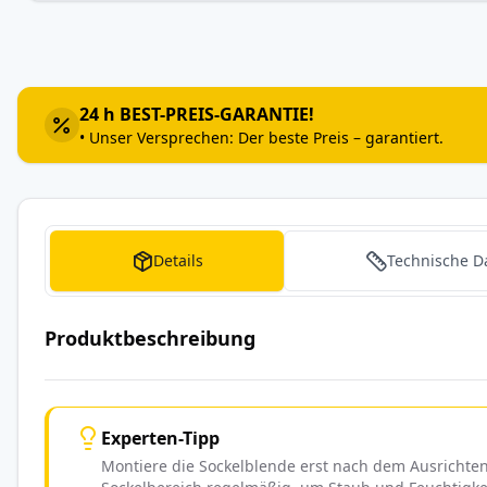
Zum
Anfang
der
Bildergalerie
24 h BEST-PREIS-GARANTIE!
springen
• Unser Versprechen: Der beste Preis – garantiert.
Details
Technische D
Produktbeschreibung
Experten-Tipp
Montiere die Sockelblende erst nach dem Ausrichten