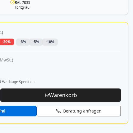
RAL 7035
lichtgrau
.)
-20%
-3%
-5%
-10%
 MwSt.)
4 Werktage Spedition
Warenkorb
Pal
Beratung anfragen