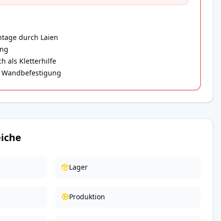
ntage durch Laien
ung
 als Kletterhilfe
er Wandbefestigung
iche
Lager
Produktion