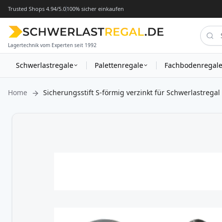
Trusted Shops 4.94/5.0
100% sicher einkaufen
Lagertechnik vom Experten seit 1992
Schwerlastregale
Palettenregale
Fachbodenregal
Home
Sicherungsstift S-förmig verzinkt für Schwerlastregal
Zum
Ende
der
Bildergalerie
springen