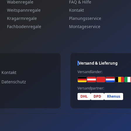
Wabenregale
FAQ & Hilfe
Weitspannregale
Kontakt
Kragarmregale
Planungsservice
Fachbodenregale
Montageservice
Versand & Lieferung
Versandländer:
Kontakt
Datenschutz
Versandpartner:
DHL
DPD
Rhenus