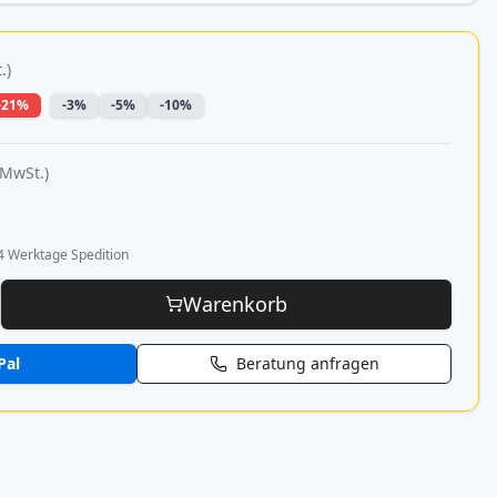
.)
-21%
-3%
-5%
-10%
 MwSt.)
4 Werktage Spedition
Warenkorb
Pal
Beratung anfragen