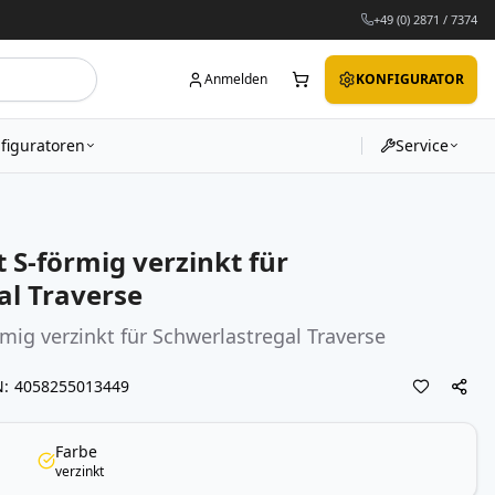
+49 (0) 2871 / 7374
Anmelden
KONFIGURATOR
figuratoren
Service
t S-förmig verzinkt für
al Traverse
rmig verzinkt für Schwerlastregal Traverse
N
4058255013449
Farbe
verzinkt