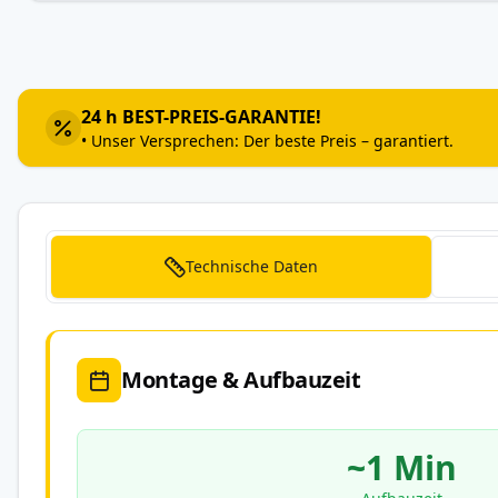
Zum
Anfang
der
Bildergalerie
24 h BEST-PREIS-GARANTIE!
springen
• Unser Versprechen: Der beste Preis – garantiert.
Technische Daten
Montage & Aufbauzeit
~1 Min