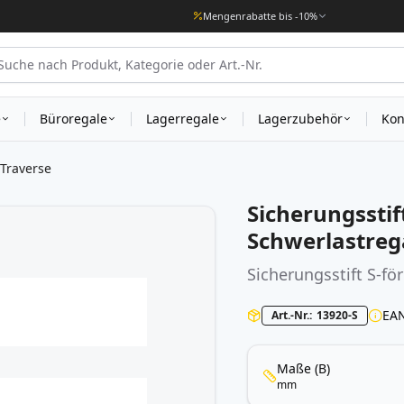
Mengenrabatte bis -10%
e
Büroregale
Lagerregale
Lagerzubehör
Kon
 Traverse
Sicherungsstif
Schwerlastreg
Sicherungsstift S-fö
EA
Art.-Nr.
13920-S
Maße (B)
mm