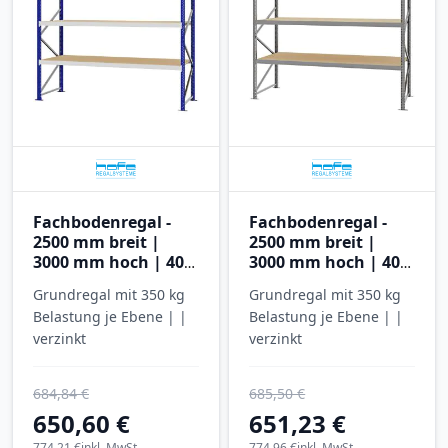
Fachbodenregal -
Fachbodenregal -
2500 mm breit |
2500 mm breit |
3000 mm hoch | 400
3000 mm hoch | 400
mm tief | 5 Ebenen |
mm tief | 5 Ebenen |
Grundregal mit 350 kg
Grundregal mit 350 kg
Hofe Regalsysteme
Hofe Regalsysteme
Belastung je Ebene | |
Belastung je Ebene | |
verzinkt
verzinkt
684,84 €
685,50 €
650,60 €
651,23 €
774,21 €
inkl. MwSt.
774,96 €
inkl. MwSt.