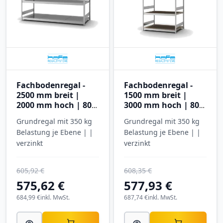
Fachbodenregal -
Fachbodenregal -
2500 mm breit |
1500 mm breit |
2000 mm hoch | 800
3000 mm hoch | 800
mm tief | 3 Ebenen |
mm tief | 5 Ebenen |
Grundregal mit 350 kg
Grundregal mit 350 kg
Hofe Regalsysteme
Hofe Regalsysteme
Belastung je Ebene | |
Belastung je Ebene | |
verzinkt
verzinkt
605,92 €
608,35 €
575,62 €
577,93 €
684,99 €
inkl. MwSt.
687,74 €
inkl. MwSt.