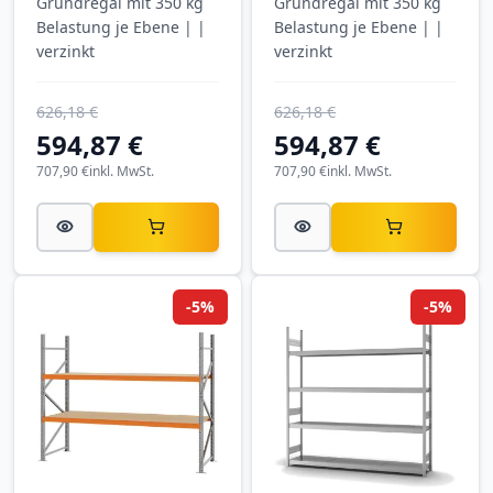
Grundregal mit 350 kg
Grundregal mit 350 kg
Hofe Regalsysteme
Hofe Regalsysteme
Belastung je Ebene | |
Belastung je Ebene | |
verzinkt
verzinkt
626,18 €
626,18 €
594,87 €
594,87 €
707,90 €
inkl. MwSt.
707,90 €
inkl. MwSt.
-5%
-5%