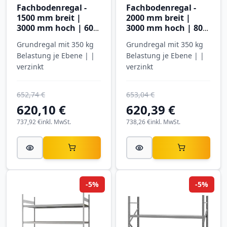
Fachbodenregal -
Fachbodenregal -
1500 mm breit |
2000 mm breit |
3000 mm hoch | 600
3000 mm hoch | 800
mm tief | 5 Ebenen |
mm tief | 5 Ebenen |
Grundregal mit 350 kg
Grundregal mit 350 kg
Hofe Regalsysteme
Hofe Regalsysteme
Belastung je Ebene | |
Belastung je Ebene | |
verzinkt
verzinkt
652,74 €
653,04 €
620,10 €
620,39 €
737,92 €
inkl. MwSt.
738,26 €
inkl. MwSt.
-5%
-5%