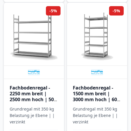
-5%
-5%
Fachbodenregal -
Fachbodenregal -
2250 mm breit |
1500 mm breit |
2500 mm hoch | 500
3000 mm hoch | 600
mm tief | 4 Ebenen |
mm tief | 5 Ebenen |
Grundregal mit 350 kg
Grundregal mit 350 kg
Hofe Regalsysteme
Hofe Regalsysteme
Belastung je Ebene | |
Belastung je Ebene | |
verzinkt
verzinkt