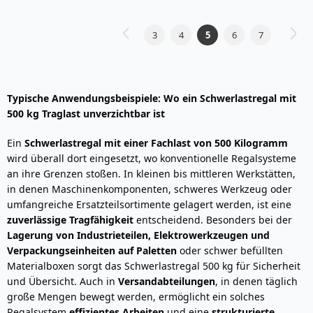
Seite
3
4
5
6
7
Seite
Zurück
Seite
Weite
Seite
Seite
Sie
Seite
Seite
lesen
gerade
Typische Anwendungsbeispiele: Wo ein Schwerlastregal mit
Seite
500 kg Traglast unverzichtbar ist
Ein
Schwerlastregal mit einer Fachlast von 500 Kilogramm
wird überall dort eingesetzt, wo konventionelle Regalsysteme
an ihre Grenzen stoßen. In kleinen bis mittleren Werkstätten,
in denen Maschinenkomponenten, schweres Werkzeug oder
umfangreiche Ersatzteilsortimente gelagert werden, ist eine
zuverlässige Tragfähigkeit
entscheidend. Besonders bei der
Lagerung von Industrieteilen, Elektrowerkzeugen und
Verpackungseinheiten auf Paletten
oder schwer befüllten
Materialboxen sorgt das Schwerlastregal 500 kg für Sicherheit
und Übersicht. Auch in
Versandabteilungen
, in denen täglich
große Mengen bewegt werden, ermöglicht ein solches
Regalsystem
effizientes Arbeiten
und eine
strukturierte