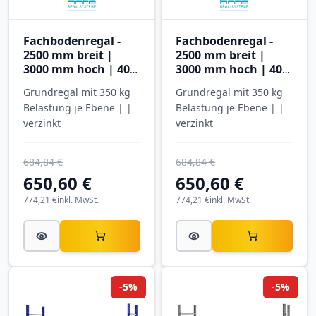
Fachbodenregal -
Fachbodenregal -
2500 mm breit |
2500 mm breit |
3000 mm hoch | 400
3000 mm hoch | 400
mm tief | 5 Ebenen |
mm tief | 5 Ebenen |
Grundregal mit 350 kg
Grundregal mit 350 kg
Hofe Regalsysteme
Hofe Regalsysteme
Belastung je Ebene | |
Belastung je Ebene | |
verzinkt
verzinkt
684,84 €
684,84 €
650,60 €
650,60 €
774,21 €
inkl. MwSt.
774,21 €
inkl. MwSt.
-5%
-5%