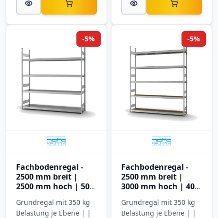
-5%
-5%
Fachbodenregal -
Fachbodenregal -
2500 mm breit |
2500 mm breit |
2500 mm hoch | 500
3000 mm hoch | 400
mm tief | 4 Ebenen |
mm tief | 5 Ebenen |
Grundregal mit 350 kg
Grundregal mit 350 kg
Hofe Regalsysteme
Hofe Regalsysteme
Belastung je Ebene | |
Belastung je Ebene | |