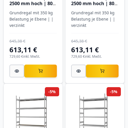
2500 mm hoch | 800
2500 mm hoch | 800
mm tief | 4 Ebenen |
mm tief | 4 Ebenen |
Grundregal mit 350 kg
Grundregal mit 350 kg
Hofe Regalsysteme
Hofe Regalsysteme
Belastung je Ebene | |
Belastung je Ebene | |
verzinkt
verzinkt
645,38 €
645,38 €
613,11 €
613,11 €
729,60 €
inkl. MwSt.
729,60 €
inkl. MwSt.
-5%
-5%