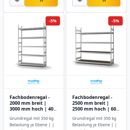
-5%
-5%
Fachbodenregal -
Fachbodenregal -
2000 mm breit |
2500 mm breit |
3000 mm hoch | 400
2500 mm hoch | 600
mm tief | 5 Ebenen |
mm tief | 4 Ebenen |
Grundregal mit 350 kg
Grundregal mit 350 kg
Hofe Regalsysteme
Hofe Regalsysteme
Belastung je Ebene | |
Belastung je Ebene | |