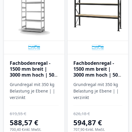
Fachbodenregal -
Fachbodenregal -
1500 mm breit |
1500 mm breit |
3000 mm hoch | 500
3000 mm hoch | 500
mm tief | 5 Ebenen |
mm tief | 5 Ebenen |
Grundregal mit 350 kg
Grundregal mit 350 kg
Hofe Regalsysteme
Hofe Regalsysteme
Belastung je Ebene | |
Belastung je Ebene | |
verzinkt
verzinkt
619,55 €
626,18 €
588,57 €
594,87 €
700,40 €
inkl. MwSt.
707,90 €
inkl. MwSt.