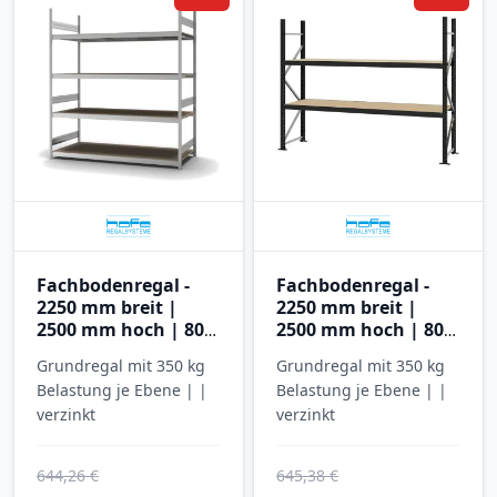
Fachbodenregal -
Fachbodenregal -
2250 mm breit |
2250 mm breit |
2500 mm hoch | 800
2500 mm hoch | 800
mm tief | 4 Ebenen |
mm tief | 4 Ebenen |
Grundregal mit 350 kg
Grundregal mit 350 kg
Hofe Regalsysteme
Hofe Regalsysteme
Belastung je Ebene | |
Belastung je Ebene | |
verzinkt
verzinkt
644,26 €
645,38 €