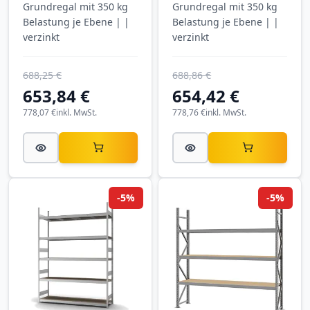
Grundregal mit 350 kg
Grundregal mit 350 kg
Hofe Regalsysteme
Hofe Regalsysteme
Belastung je Ebene | |
Belastung je Ebene | |
verzinkt
verzinkt
688,25 €
688,86 €
653,84 €
654,42 €
778,07 €
inkl. MwSt.
778,76 €
inkl. MwSt.
-5%
-5%