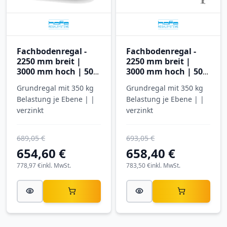
Fachbodenregal -
Fachbodenregal -
2250 mm breit |
2250 mm breit |
3000 mm hoch | 500
3000 mm hoch | 500
mm tief | 5 Ebenen |
mm tief | 5 Ebenen |
Grundregal mit 350 kg
Grundregal mit 350 kg
Hofe Regalsysteme
Hofe Regalsysteme
Belastung je Ebene | |
Belastung je Ebene | |
verzinkt
verzinkt
689,05 €
693,05 €
654,60 €
658,40 €
778,97 €
inkl. MwSt.
783,50 €
inkl. MwSt.