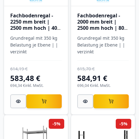
Fachbodenregal -
Fachbodenregal -
2250 mm breit |
2000 mm breit |
2500 mm hoch | 400
2500 mm hoch | 800
mm tief | 4 Ebenen |
mm tief | 4 Ebenen |
Grundregal mit 350 kg
Grundregal mit 350 kg
Hofe Regalsysteme
Hofe Regalsysteme
Belastung je Ebene | |
Belastung je Ebene | |
verzinkt
verzinkt
614,19 €
615,70 €
583,48 €
584,91 €
694,34 €
inkl. MwSt.
696,04 €
inkl. MwSt.
-5%
-5%