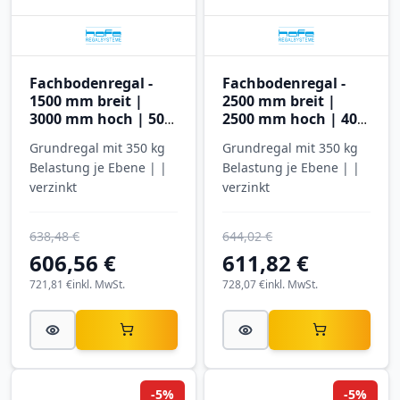
Fachbodenregal -
Fachbodenregal -
1500 mm breit |
2500 mm breit |
3000 mm hoch | 500
2500 mm hoch | 400
mm tief | 5 Ebenen |
mm tief | 4 Ebenen |
Grundregal mit 350 kg
Grundregal mit 350 kg
Hofe Regalsysteme
Hofe Regalsysteme
Belastung je Ebene | |
Belastung je Ebene | |
verzinkt
verzinkt
638,48 €
644,02 €
606,56 €
611,82 €
721,81 €
inkl. MwSt.
728,07 €
inkl. MwSt.
-5%
-5%