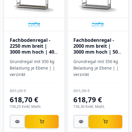
Fachbodenregal -
Fachbodenregal -
2250 mm breit |
2000 mm breit |
3000 mm hoch | 400
3000 mm hoch | 500
mm tief | 5 Ebenen |
mm tief | 5 Ebenen |
Grundregal mit 350 kg
Grundregal mit 350 kg
Hofe Regalsysteme
Hofe Regalsysteme
Belastung je Ebene | |
Belastung je Ebene | |
verzinkt
verzinkt
651,26 €
651,36 €
618,70 €
618,79 €
736,25 €
inkl. MwSt.
736,36 €
inkl. MwSt.