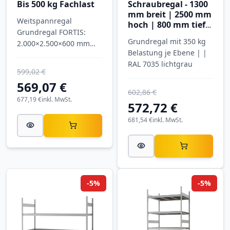
Bis 500 kg Fachlast
Schraubregal - 1300
mm breit | 2500 mm
Weitspannregal
hoch | 800 mm tief |
Grundregal FORTIS:
6 Ebenen | Hofe
Grundregal mit 350 kg
2.000×2.500×600 mm
Regalsysteme
Belastung je Ebene | |
(H×B×T), 2 Ebenen, 430
RAL 7035 lichtgrau
kg je Ebene, Spanplatte.
599,02 €
569,07 €
602,86 €
677,19 €
inkl. MwSt.
572,72 €
681,54 €
inkl. MwSt.
-5%
-5%