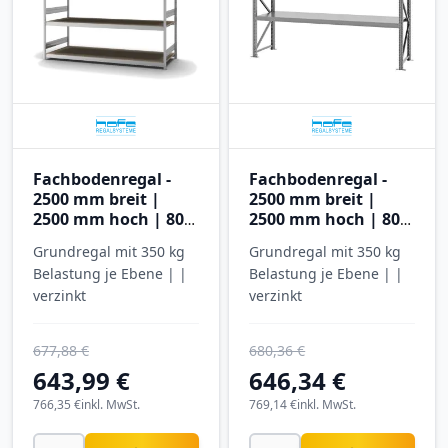
Fachbodenregal -
Fachbodenregal -
2500 mm breit |
2500 mm breit |
2500 mm hoch | 800
2500 mm hoch | 800
mm tief | 4 Ebenen |
mm tief | 4 Ebenen |
Grundregal mit 350 kg
Grundregal mit 350 kg
Hofe Regalsysteme
Hofe Regalsysteme
Belastung je Ebene | |
Belastung je Ebene | |
verzinkt
verzinkt
677,88 €
680,36 €
643,99 €
646,34 €
766,35 €
inkl. MwSt.
769,14 €
inkl. MwSt.