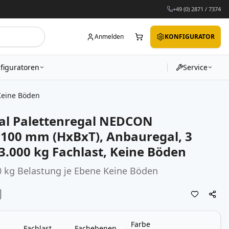
+49 (0) 2871 / 7374
Anmelden
KONFIGURATOR
figuratoren
Service
Keine Böden
al Palettenregal NEDCON
.100 mm (HxBxT), Anbauregal, 3
3.000 kg Fachlast, Keine Böden
 kg Belastung je Ebene Keine Böden
Farbe
Fachlast
Fachebenen