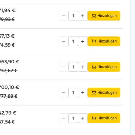
71,94 €
Hinzufügen
79,93 €
67,13 €
Hinzufügen
74,59 €
663,90 €
Hinzufügen
737,67 €
700,10 €
Hinzufügen
777,89 €
42,79 €
Hinzufügen
47,54 €