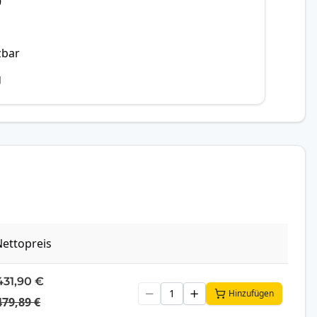
9
zbar
g
ettopreis
431,90 €
Hinzufügen
479,89 €