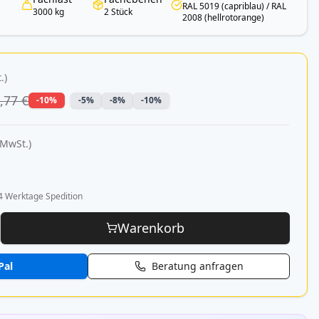
RAL 5019 (capriblau) / RAL
3000 kg
2 Stück
2008 (hellrotorange)
.)
,77 €
-10%
-5%
-8%
-10%
 MwSt.)
4 Werktage Spedition
Warenkorb
Pal
Beratung anfragen