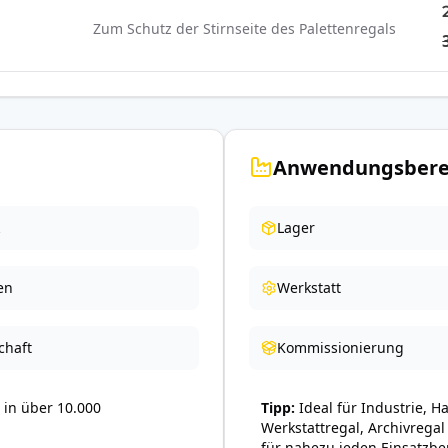
Zum Schutz der Stirnseite des Palettenregals
Anwendungsbere
Lager
en
Werkstatt
chaft
Kommissionierung
in über 10.000
Tipp
Ideal für Industrie, H
Werkstattregal, Archivregal
für nahezu jeden Einsatzbe