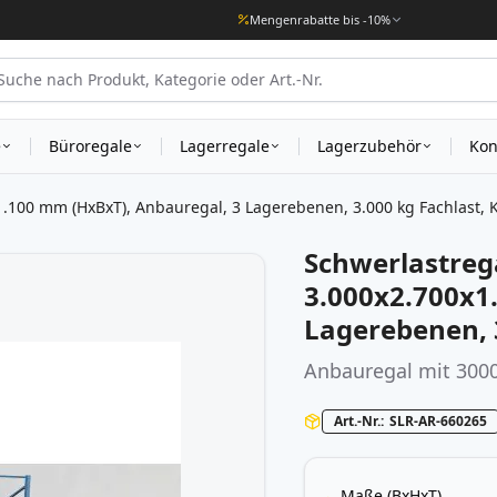
Mengenrabatte bis -10%
e
Büroregale
Lagerregale
Lagerzubehör
Kon
.100 mm (HxBxT), Anbauregal, 3 Lagerebenen, 3.000 kg Fachlast, 
Schwerlastreg
3.000x2.700x1
Lagerebenen, 
Anbauregal mit 3000
Art.-Nr.
SLR-AR-660265
Maße (BxHxT)