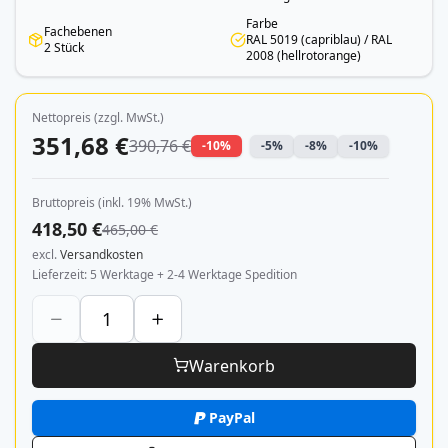
Farbe
Fachebenen
RAL 5019 (capriblau) / RAL
2 Stück
2008 (hellrotorange)
Nettopreis (zzgl. MwSt.)
351,68 €
390,76 €
-10%
-5%
-8%
-10%
Bruttopreis (inkl. 19% MwSt.)
418,50 €
465,00 €
excl.
Versandkosten
Lieferzeit
5 Werktage + 2-4 Werktage Spedition
Warenkorb
PayPal