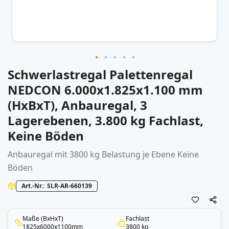
Schwerlastregal Palettenregal
Zum
Anfang
NEDCON 6.000x1.825x1.100 mm
der
(HxBxT), Anbauregal, 3
Bildergalerie
springen
Lagerebenen, 3.800 kg Fachlast,
Keine Böden
Anbauregal mit 3800 kg Belastung je Ebene Keine
Böden
Art.-Nr.
SLR-AR-660139
Maße (BxHxT)
Fachlast
1825x6000x1100mm
3800 kg