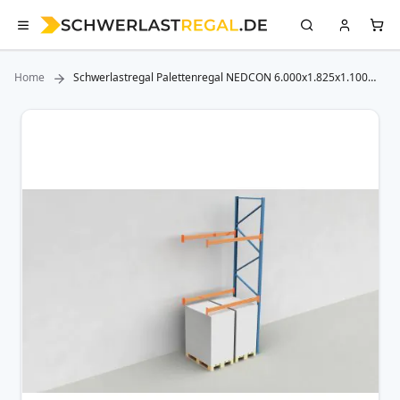
Home
Schwerlastregal Palettenregal NEDCON 6.000x1.825x1.100
mm (HxBxT), Anbauregal, 3 Lagerebenen, 3.800 kg Fachlast,
Keine Böden
Zum
Ende
der
Bildergalerie
springen