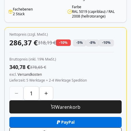
Farbe
Fachebenen
RAL 5019 (capriblau) / RAL
2 Stück
2008 (hellrotorange)
Nettopreis (zzgl. MwSt.)
286,37 €
318,19 €
-10%
-5%
-8%
-10%
Bruttopreis (inkl. 19% MwSt.)
340,78 €
378,65 €
excl.
Versandkosten
Lieferzeit
5 Werktage + 2-4 Werktage Spedition
Warenkorb
PayPal