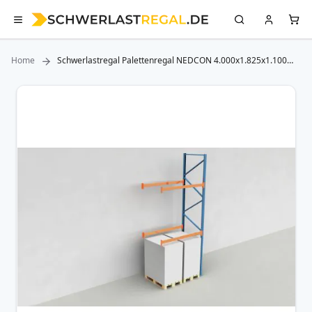
Home
Schwerlastregal Palettenregal NEDCON 4.000x1.825x1.100
mm (HxBxT), Anbauregal, 3 Lagerebenen, 3.800 kg Fachlast,
Keine Böden
Zum
Ende
der
Bildergalerie
springen