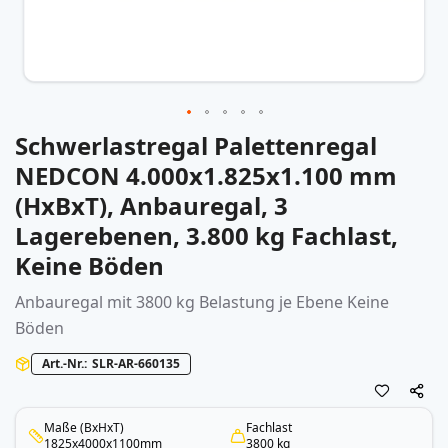
Schwerlastregal Palettenregal
Zum
Anfang
NEDCON 4.000x1.825x1.100 mm
der
(HxBxT), Anbauregal, 3
Bildergalerie
springen
Lagerebenen, 3.800 kg Fachlast,
Keine Böden
Anbauregal mit 3800 kg Belastung je Ebene Keine
Böden
Art.-Nr.
SLR-AR-660135
Maße (BxHxT)
Fachlast
1825x4000x1100mm
3800 kg